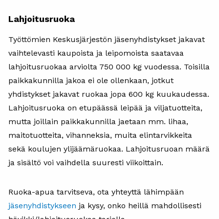
Lahjoitusruoka
Työttömien Keskusjärjestön jäsenyhdistykset jakavat
vaihtelevasti kaupoista ja leipomoista saatavaa
lahjoitusruokaa arviolta 750 000 kg vuodessa. Toisilla
paikkakunnilla jakoa ei ole ollenkaan, jotkut
yhdistykset jakavat ruokaa jopa 600 kg kuukaudessa.
Lahjoitusruoka on etupäässä leipää ja viljatuotteita,
mutta joillain paikkakunnilla jaetaan mm. lihaa,
maitotuotteita, vihanneksia, muita elintarvikkeita
sekä koulujen ylijäämäruokaa. Lahjoitusruoan määrä
ja sisältö voi vaihdella suuresti viikoittain.
Ruoka-apua tarvitseva, ota yhteyttä lähimpään
jäsenyhdistykseen
ja kysy, onko heillä mahdollisesti