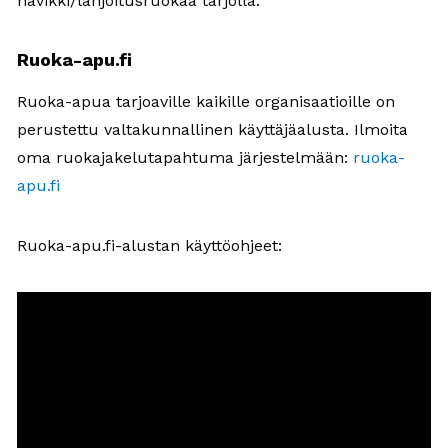
hävikki/lahjoitusruokaa tarjolla.
Ruoka-apu.fi
Ruoka-apua tarjoaville kaikille organisaatioille on
perustettu valtakunnallinen käyttäjäalusta. Ilmoita
oma ruokajakelutapahtuma järjestelmään:
ruoka-
apu.fi
Ruoka-apu.fi-alustan käyttöohjeet: