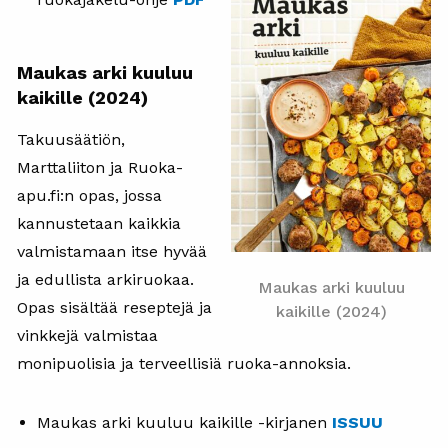
Maukas arki kuuluu
kaikille (2024)
Takuusäätiön,
Marttaliiton ja Ruoka-
apu.fi:n opas, jossa
kannustetaan kaikkia
valmistamaan itse hyvää
ja edullista arkiruokaa.
Maukas arki kuuluu
Opas sisältää reseptejä ja
kaikille (2024)
vinkkejä valmistaa
monipuolisia ja terveellisiä ruoka-annoksia.
Maukas arki kuuluu kaikille -kirjanen
ISSUU