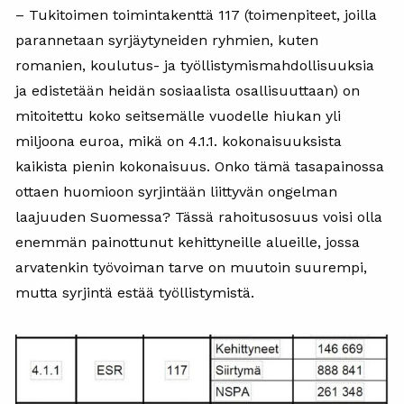
– Tukitoimen toimintakenttä 117 (toimenpiteet, joilla
parannetaan syrjäytyneiden ryhmien, kuten
romanien, koulutus- ja työllistymismahdollisuuksia
ja edistetään heidän sosiaalista osallisuuttaan) on
mitoitettu koko seitsemälle vuodelle hiukan yli
miljoona euroa, mikä on 4.1.1. kokonaisuuksista
kaikista pienin kokonaisuus. Onko tämä tasapainossa
ottaen huomioon syrjintään liittyvän ongelman
laajuuden Suomessa? Tässä rahoitusosuus voisi olla
enemmän painottunut kehittyneille alueille, jossa
arvatenkin työvoiman tarve on muutoin suurempi,
mutta syrjintä estää työllistymistä.