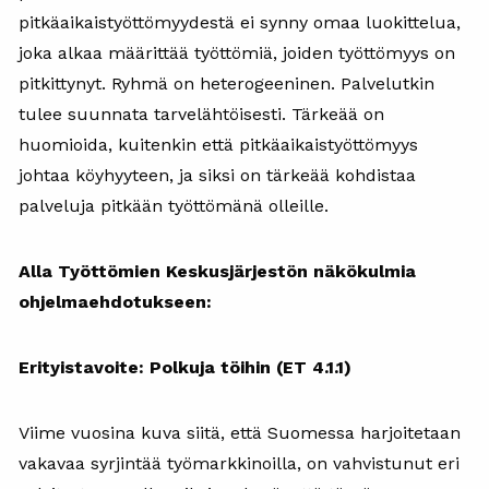
pitkäaikaistyöttömyydestä ei synny omaa luokittelua,
joka alkaa määrittää työttömiä, joiden työttömyys on
pitkittynyt. Ryhmä on heterogeeninen. Palvelutkin
tulee suunnata tarvelähtöisesti. Tärkeää on
huomioida, kuitenkin että pitkäaikaistyöttömyys
johtaa köyhyyteen, ja siksi on tärkeää kohdistaa
palveluja pitkään työttömänä olleille.
Alla Työttömien Keskusjärjestön näkökulmia
ohjelmaehdotukseen:
Erityistavoite: Polkuja töihin (ET 4.1.1)
Viime vuosina kuva siitä, että Suomessa harjoitetaan
vakavaa syrjintää työmarkkinoilla, on vahvistunut eri