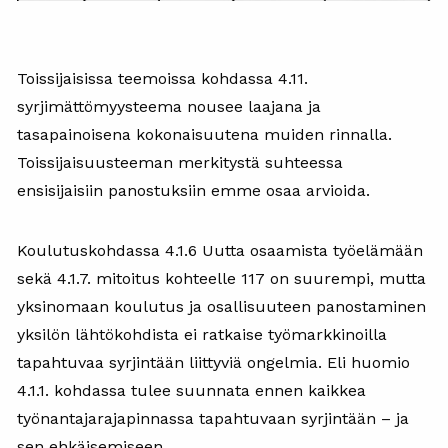
Toissijaisissa teemoissa kohdassa 4.11.
syrjimättömyysteema nousee laajana ja
tasapainoisena kokonaisuutena muiden rinnalla.
Toissijaisuusteeman merkitystä suhteessa
ensisijaisiin panostuksiin emme osaa arvioida.
Koulutuskohdassa 4.1.6 Uutta osaamista työelämään
sekä 4.1.7. mitoitus kohteelle 117 on suurempi, mutta
yksinomaan koulutus ja osallisuuteen panostaminen
yksilön lähtökohdista ei ratkaise työmarkkinoilla
tapahtuvaa syrjintään liittyviä ongelmia. Eli huomio
4.1.1. kohdassa tulee suunnata ennen kaikkea
työnantajarajapinnassa tapahtuvaan syrjintään – ja
sen ehkäisemiseen.