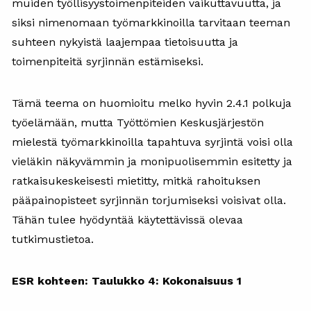
muiden työllisyystoimenpiteiden vaikuttavuutta, ja
siksi nimenomaan työmarkkinoilla tarvitaan teeman
suhteen nykyistä laajempaa tietoisuutta ja
toimenpiteitä syrjinnän estämiseksi.
Tämä teema on huomioitu melko hyvin 2.4.1 polkuja
työelämään, mutta Työttömien Keskusjärjestön
mielestä työmarkkinoilla tapahtuva syrjintä voisi olla
vieläkin näkyvämmin ja monipuolisemmin esitetty ja
ratkaisukeskeisesti mietitty, mitkä rahoituksen
pääpainopisteet syrjinnän torjumiseksi voisivat olla.
Tähän tulee hyödyntää käytettävissä olevaa
tutkimustietoa.
ESR kohteen: Taulukko 4: Kokonaisuus 1