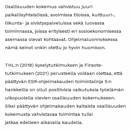
Osallisuuden kokemus vahvistuu juuri
paikallisyhteisöissä, avoimissa tiloissa, kulttuuri-,
liikunta- ja sivistyspalveluissa sekä luovassa
toiminnassa, joissa erityisesti eri sosioekonomisessa
asemassa olevat kohtaavat. Ohjelmaluonnoksessa
nämä keinot onkin otettu jo hyvin huomioon.
THL:n (2018) kyselytutkimuksen ja Finsote-
tutkimuksen (2021) perusteella voidaan olettaa, että
päättyvän ESR-ohjelmakauden toimintalinja 5:n
hankkeilla on ollut positiivisia vaikutuksia työelämän
ulkopuolella olevien osallisuuden kokemukseen.
Siksi päättyvän ohjelmakauden kaltaista osallisuuden
kokemusta vahvistavaa toimintaa tulisi
jatkaa edelleen alkavalla kaudella.