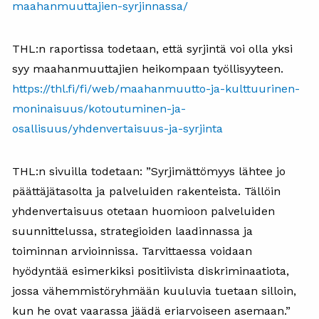
maahanmuuttajien-syrjinnassa/
THL:n raportissa todetaan, että syrjintä voi olla yksi
syy maahanmuuttajien heikompaan työllisyyteen.
https://thl.fi/fi/web/maahanmuutto-ja-kulttuurinen-
moninaisuus/kotoutuminen-ja-
osallisuus/yhdenvertaisuus-ja-syrjinta
THL:n sivuilla todetaan: ”Syrjimättömyys lähtee jo
päättäjätasolta ja palveluiden rakenteista. Tällöin
yhdenvertaisuus otetaan huomioon palveluiden
suunnittelussa, strategioiden laadinnassa ja
toiminnan arvioinnissa. Tarvittaessa voidaan
hyödyntää esimerkiksi positiivista diskriminaatiota,
jossa vähemmistöryhmään kuuluvia tuetaan silloin,
kun he ovat vaarassa jäädä eriarvoiseen asemaan.”