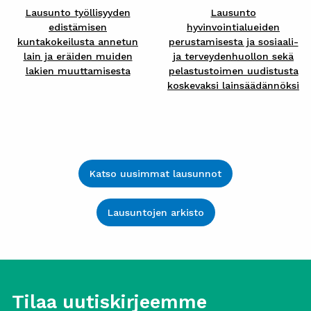
Lausunto työllisyyden
Lausunto
edistämisen
hyvinvointialueiden
kuntakokeilusta annetun
perustamisesta ja sosiaali-
lain ja eräiden muiden
ja terveydenhuollon sekä
lakien muuttamisesta
pelastustoimen uudistusta
koskevaksi lainsäädännöksi
Katso uusimmat lausunnot
Lausuntojen arkisto
Tilaa uutiskirjeemme