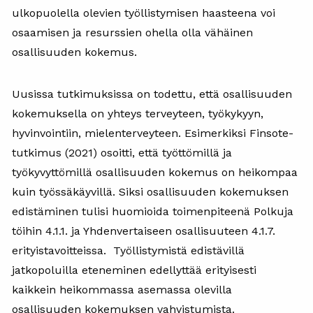
ulkopuolella olevien työllistymisen haasteena voi
osaamisen ja resurssien ohella olla vähäinen
osallisuuden kokemus.
Uusissa tutkimuksissa on todettu, että osallisuuden
kokemuksella on yhteys terveyteen, työkykyyn,
hyvinvointiin, mielenterveyteen. Esimerkiksi Finsote-
tutkimus (2021) osoitti, että työttömillä ja
työkyvyttömillä osallisuuden kokemus on heikompaa
kuin työssäkäyvillä. Siksi osallisuuden kokemuksen
edistäminen tulisi huomioida toimenpiteenä Polkuja
töihin 4.1.1. ja Yhdenvertaiseen osallisuuteen 4.1.7.
erityistavoitteissa. Työllistymistä edistävillä
jatkopoluilla eteneminen edellyttää erityisesti
kaikkein heikommassa asemassa olevilla
osallisuuden kokemuksen vahvistumista.