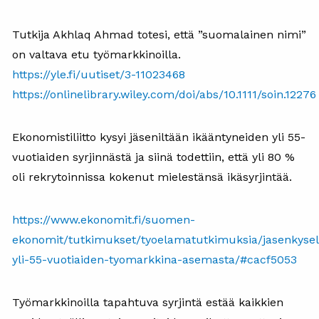
Tutkija Akhlaq Ahmad totesi, että ”suomalainen nimi”
on valtava etu työmarkkinoilla.
https://yle.fi/uutiset/3-11023468
https://onlinelibrary.wiley.com/doi/abs/10.1111/soin.12276
Ekonomistiliitto kysyi jäseniltään ikääntyneiden yli 55-
vuotiaiden syrjinnästä ja siinä todettiin, että yli 80 %
oli rekrytoinnissa kokenut mielestänsä ikäsyrjintää.
https://www.ekonomit.fi/suomen-
ekonomit/tutkimukset/tyoelamatutkimuksia/jasenkysel
yli-55-vuotiaiden-tyomarkkina-asemasta/#cacf5053
Työmarkkinoilla tapahtuva syrjintä estää kaikkien