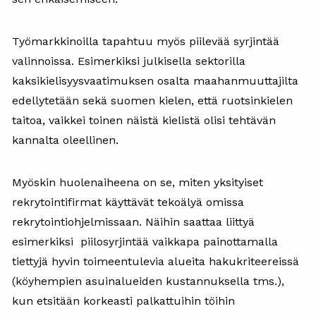
Työmarkkinoilla tapahtuu myös piilevää syrjintää
valinnoissa. Esimerkiksi julkisella sektorilla
kaksikielisyysvaatimuksen osalta maahanmuuttajilta
edellytetään sekä suomen kielen, että ruotsinkielen
taitoa, vaikkei toinen näistä kielistä olisi tehtävän
kannalta oleellinen.
Myöskin huolenaiheena on se, miten yksityiset
rekrytointifirmat käyttävät tekoälyä omissa
rekrytointiohjelmissaan. Näihin saattaa liittyä
esimerkiksi piilosyrjintää vaikkapa painottamalla
tiettyjä hyvin toimeentulevia alueita hakukriteereissä
(köyhempien asuinalueiden kustannuksella tms.),
kun etsitään korkeasti palkattuihin töihin