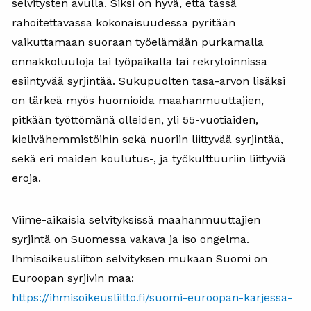
selvitysten avulla. Siksi on hyvä, että tässä
rahoitettavassa kokonaisuudessa pyritään
vaikuttamaan suoraan työelämään purkamalla
ennakkoluuloja tai työpaikalla tai rekrytoinnissa
esiintyvää syrjintää. Sukupuolten tasa-arvon lisäksi
on tärkeä myös huomioida maahanmuuttajien,
pitkään työttömänä olleiden, yli 55-vuotiaiden,
kielivähemmistöihin sekä nuoriin liittyvää syrjintää,
sekä eri maiden koulutus-, ja työkulttuuriin liittyviä
eroja.
Viime-aikaisia selvityksissä maahanmuuttajien
syrjintä on Suomessa vakava ja iso ongelma.
Ihmisoikeusliiton selvityksen mukaan Suomi on
Euroopan syrjivin maa:
https://ihmisoikeusliitto.fi/suomi-euroopan-karjessa-