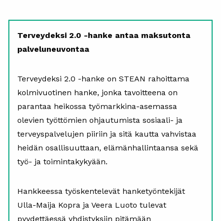
Terveydeksi 2.0 -hanke antaa maksutonta
palveluneuvontaa
Terveydeksi 2.0 -hanke on STEAN rahoittama
kolmivuotinen hanke, jonka tavoitteena on
parantaa heikossa työmarkkina-asemassa
olevien työttömien ohjautumista sosiaali- ja
terveyspalvelujen piiriin ja sitä kautta vahvistaa
heidän osallisuuttaan, elämänhallintaansa sekä
työ- ja toimintakykyään.
Hankkeessa työskentelevät hanketyöntekijät
Ulla-Maija Kopra ja Veera Luoto tulevat
pyydettäessä yhdistyksiin pitämään