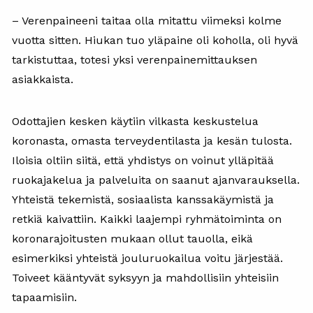
– Verenpaineeni taitaa olla mitattu viimeksi kolme
vuotta sitten. Hiukan tuo yläpaine oli koholla, oli hyvä
tarkistuttaa, totesi yksi verenpainemittauksen
asiakkaista.
Odottajien kesken käytiin vilkasta keskustelua
koronasta, omasta terveydentilasta ja kesän tulosta.
Iloisia oltiin siitä, että yhdistys on voinut ylläpitää
ruokajakelua ja palveluita on saanut ajanvarauksella.
Yhteistä tekemistä, sosiaalista kanssakäymistä ja
retkiä kaivattiin. Kaikki laajempi ryhmätoiminta on
koronarajoitusten mukaan ollut tauolla, eikä
esimerkiksi yhteistä jouluruokailua voitu järjestää.
Toiveet kääntyvät syksyyn ja mahdollisiin yhteisiin
tapaamisiin.