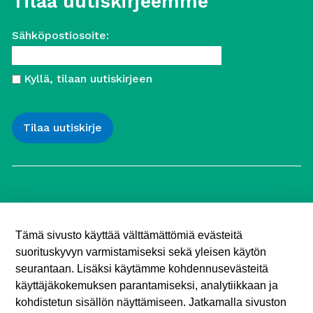
Tilaa uutiskirjeemme
Sähköpostiosoite:
Kyllä, tilaan uutiskirjeen
Työttömien Keskusjärjestö ry
Yliopistonkatu 5
Tämä sivusto käyttää välttämättömiä evästeitä
00100 Helsinki
suorituskyvyn varmistamiseksi sekä yleisen käytön
Puh. 040 547 7090
toimisto (@) tyottomat.fi
seurantaan. Lisäksi käytämme kohdennusevästeitä
Y-tunnus: 1003909-9
käyttäjäkokemuksen parantamiseksi, analytiikkaan ja
kohdistetun sisällön näyttämiseen. Jatkamalla sivuston