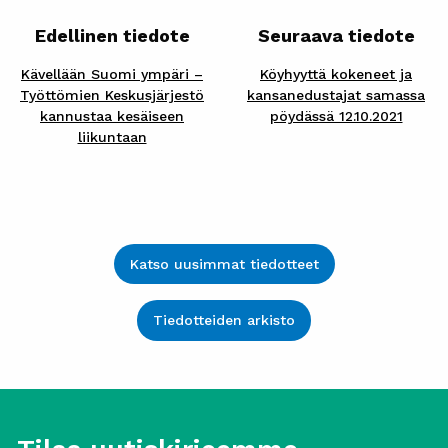
Edellinen tiedote
Seuraava tiedote
Kävellään Suomi ympäri –
Köyhyyttä kokeneet ja
Työttömien Keskusjärjestö
kansanedustajat samassa
kannustaa kesäiseen
pöydässä 12.10.2021
liikuntaan
Katso uusimmat tiedotteet
Tiedotteiden arkisto