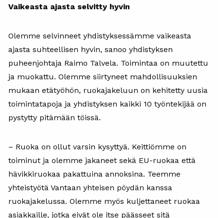
Vaikeasta ajasta selvitty hyvin
Olemme selvinneet yhdistyksessämme vaikeasta
ajasta suhteellisen hyvin, sanoo yhdistyksen
puheenjohtaja Raimo Talvela. Toimintaa on muutettu
ja muokattu. Olemme siirtyneet mahdollisuuksien
mukaan etätyöhön, ruokajakeluun on kehitetty uusia
toimintatapoja ja yhdistyksen kaikki 10 työntekijää on
pystytty pitämään töissä.
– Ruoka on ollut varsin kysyttyä. Keittiömme on
toiminut ja olemme jakaneet sekä EU-ruokaa että
hävikkiruokaa pakattuina annoksina. Teemme
yhteistyötä Vantaan yhteisen pöydän kanssa
ruokajakelussa. Olemme myös kuljettaneet ruokaa
asiakkaille, jotka eivät ole itse päässeet sitä