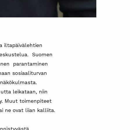
iltapäivälehtien
skeskustelua. Suomen
llinen parantaminen
aan sosiaaliturvan
 näkökulmasta.
tta leikataan, niin
yy. Muut toimenpiteet
i ne ovat liian kalliita.
ynnistyvästä