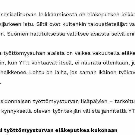
 sosiaaliturvan leikkaamisesta on eläkeputken leikk
kijärkeen istu. Siitä ovat kuitenkin taloustieteilijät 
n. Suomen hallituksessa vallitsee asiasta selvä erim
ta työttömyysuhan alaista on vaikea vakuutella elä
oin, kun YT:t kohtaavat itseä, ei naurata ollenkaan, 
ä heikkenee. Lohtu on laiha, jos saman ikäinen työkave
.
sidonnaisen työttömyysturvan lisäpäivien – tarkoitu
 kynnyksellä olevan työntekijän välistä jännitettä YT
aisi työttömyysturvan eläkeputkea kokonaan