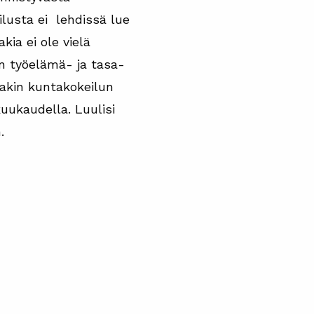
ilusta ei lehdissä lue
kia ei ole vielä
n työelämä- ja tasa-
akin kuntakokeilun
uukaudella. Luulisi
.