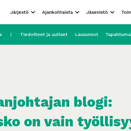
Järjestö
Ajankohtaista
Jäsenistö
Toi
a
Tiedotteet ja uutiset
Lausunnot
Tapahtuma
njohtajan blogi:
ko on vain työllis