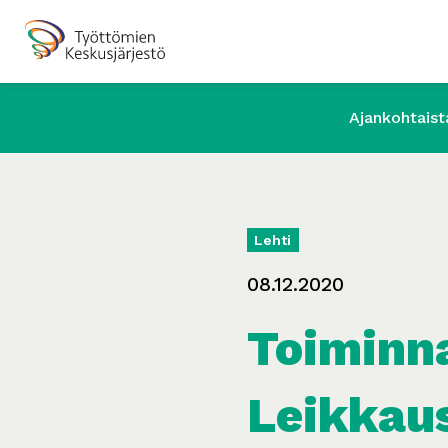
Ajankohtaist
Lehti
08.12.2020
Toiminna
Leikkaus