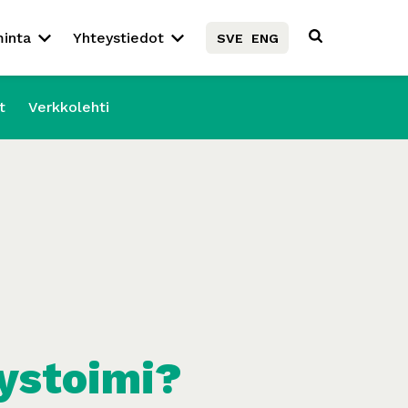
minta
Yhteystiedot
SVE
ENG
t
Verkkolehti
yystoimi?