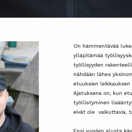
On hämmentävää lukea 
ylläpitämää työllisyy
työllisyyden rakentee
nähdään lähes yksinom
etuuksien leikkauksen
Ajatuksena on, kun etuu
työllistyminen lisäänt
eivät ole vaikuttavia, ta
Ensi vuoden alusta kä