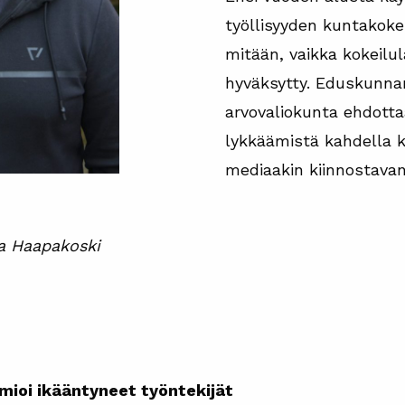
työllisyyden kuntakoke
mitään, vaikka kokeilula
hyväksytty. Eduskunna
arvovaliokunta ehdotta
lykkäämistä kahdella k
mediaakin kiinnostavan
a Haapakoski
mioi ikääntyneet työntekijät