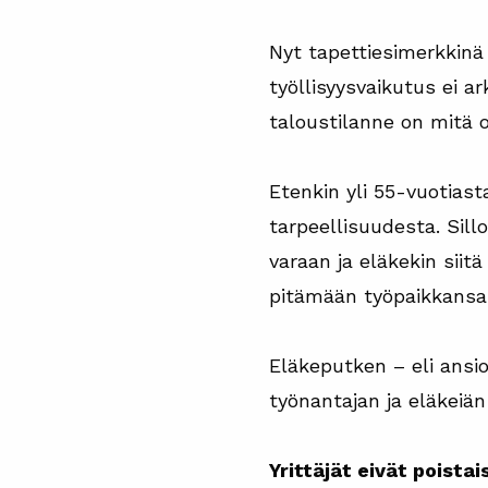
Nyt tapettiesimerkkinä
työllisyysvaikutus ei ar
taloustilanne on mitä o
Etenkin yli 55-vuotias
tarpeellisuudesta. Sill
varaan ja eläkekin siit
pitämään työpaikkansa
Eläkeputken – eli ansio
työnantajan ja eläkeiän
Yrittäjät eivät poist