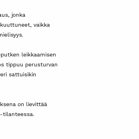
aus, jonka
vakuuttuneet, vaikka
ielisyys.
keputken leikkaamisen
jos tippuu perusturvan
ri sattuisikin
ksena on lievittää
-tilanteessa.