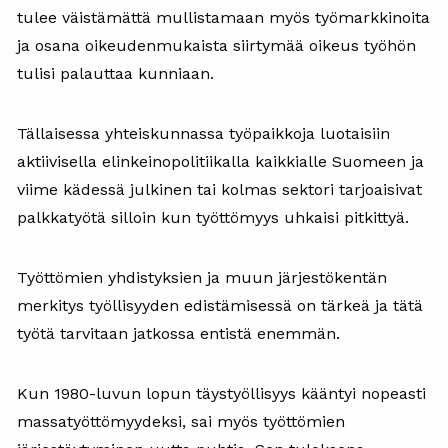
tulee väistämättä mullistamaan myös työmarkkinoita
ja osana oikeudenmukaista siirtymää oikeus työhön
tulisi palauttaa kunniaan.
Tällaisessa yhteiskunnassa työpaikkoja luotaisiin
aktiivisella elinkeinopolitiikalla kaikkialle Suomeen ja
viime kädessä julkinen tai kolmas sektori tarjoaisivat
palkkatyötä silloin kun työttömyys uhkaisi pitkittyä.
Työttömien yhdistyksien ja muun järjestökentän
merkitys työllisyyden edistämisessä on tärkeä ja tätä
työtä tarvitaan jatkossa entistä enemmän.
Kun 1980-luvun lopun täystyöllisyys kääntyi nopeasti
massatyöttömyydeksi, sai myös työttömien