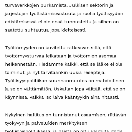
turvaverkkojen purkamista. Julkisen sektorin ja
järjestöjen työllistämisvastuuta ja roolia työllisyyden
edistämisessä ei ole enää tunnustettu ja siihen on
saatettu suhtautua jopa kielteisesti.
Työttömyyden on kuviteltu ratkeavan sillä, että
työttömyysturvaa leikataan ja työttömien asemaa
heikennetään. Tiedämme kaikki, että se lääke ei ole
toiminut, ja nyt tarvitaankin uusia reseptejä.
Työllisyyspolitiikan suunnanmuutos on mahdollinen
ja se on välttämätön. Uskallan jopa väittää, että se on
käynnissä, vaikka iso laiva kääntyykin aina hitaasti.
Nykyinen hallitus on tunnistanut osaamisen, riittävän
työkyvyn ja palveluiden merkityksen
työllisyyspolitiikassa, ja näistä on oltu valmiita myös