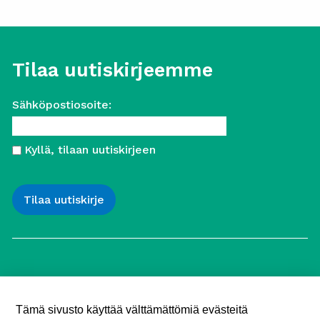
Tilaa uutiskirjeemme
Sähköpostiosoite:
Kyllä, tilaan uutiskirjeen
Työttömien Keskusjärjestö ry
Yliopistonkatu 5
Tämä sivusto käyttää välttämättömiä evästeitä
00100 Helsinki