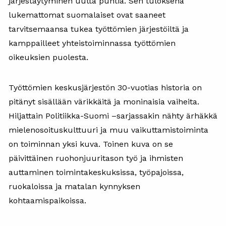
järjestäytyminen uutta puhtia. Sen tuloksena
lukemattomat suomalaiset ovat saaneet
tarvitsemaansa tukea työttömien järjestöiltä ja
kamppailleet yhteistoiminnassa työttömien
oikeuksien puolesta.
Työttömien keskusjärjestön 30-vuotias historia on
pitänyt sisällään värikkäitä ja moninaisia vaiheita.
Hiljattain Politiikka-Suomi –sarjassakin nähty ärhäkkä
mielenosoituskulttuuri ja muu vaikuttamistoiminta
on toiminnan yksi kuva. Toinen kuva on se
päivittäinen ruohonjuuritason työ ja ihmisten
auttaminen toimintakeskuksissa, työpajoissa,
ruokaloissa ja matalan kynnyksen
kohtaamispaikoissa.