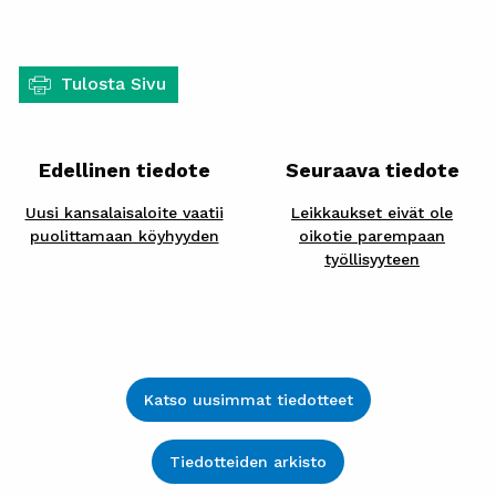
Tulosta Sivu
Edellinen tiedote
Seuraava tiedote
Uusi kansalaisaloite vaatii
Leikkaukset eivät ole
puolittamaan köyhyyden
oikotie parempaan
työllisyyteen
Katso uusimmat tiedotteet
Tiedotteiden arkisto