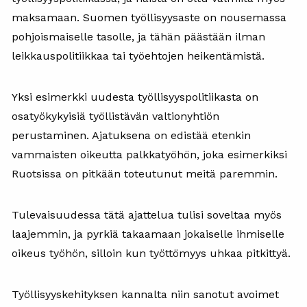
maksamaan. Suomen työllisyysaste on nousemassa
pohjoismaiselle tasolle, ja tähän päästään ilman
leikkauspolitiikkaa tai työehtojen heikentämistä.
Yksi esimerkki uudesta työllisyyspolitiikasta on
osatyökykyisiä työllistävän valtionyhtiön
perustaminen. Ajatuksena on edistää etenkin
vammaisten oikeutta palkkatyöhön, joka esimerkiksi
Ruotsissa on pitkään toteutunut meitä paremmin.
Tulevaisuudessa tätä ajattelua tulisi soveltaa myös
laajemmin, ja pyrkiä takaamaan jokaiselle ihmiselle
oikeus työhön, silloin kun työttömyys uhkaa pitkittyä.
Työllisyyskehityksen kannalta niin sanotut avoimet