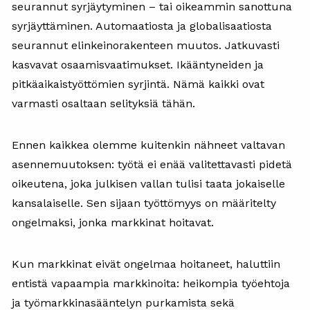
seurannut syrjäytyminen – tai oikeammin sanottuna
syrjäyttäminen. Automaatiosta ja globalisaatiosta
seurannut elinkeinorakenteen muutos. Jatkuvasti
kasvavat osaamisvaatimukset. Ikääntyneiden ja
pitkäaikaistyöttömien syrjintä. Nämä kaikki ovat
varmasti osaltaan selityksiä tähän.
Ennen kaikkea olemme kuitenkin nähneet valtavan
asennemuutoksen: työtä ei enää valitettavasti pidetä
oikeutena, joka julkisen vallan tulisi taata jokaiselle
kansalaiselle. Sen sijaan työttömyys on määritelty
ongelmaksi, jonka markkinat hoitavat.
Kun markkinat eivät ongelmaa hoitaneet, haluttiin
entistä vapaampia markkinoita: heikompia työehtoja
ja työmarkkinasääntelyn purkamista sekä