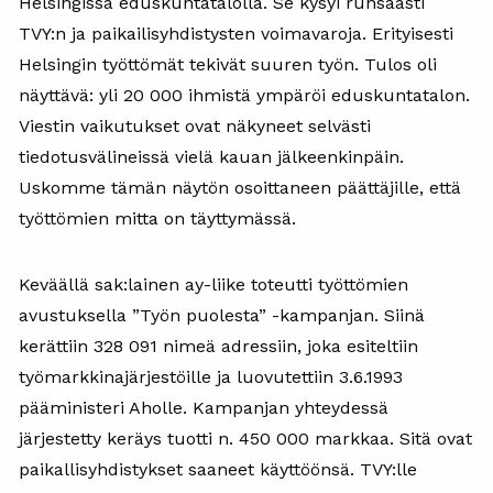
Helsingissä eduskuntatalolla. Se kysyi runsaasti
TVY:n ja paikailisyhdistysten voimavaroja. Erityisesti
Helsingin työttömät tekivät suuren työn. Tulos oli
näyttävä: yli 20 000 ihmistä ympäröi eduskuntatalon.
Viestin vaikutukset ovat näkyneet selvästi
tiedotusvälineissä vielä kauan jälkeenkinpäin.
Uskomme tämän näytön osoittaneen päättäjille, että
työttömien mitta on täyttymässä.
Keväällä sak:lainen ay-liike toteutti työttömien
avustuksella ”Työn puolesta” -kampanjan. Siinä
kerättiin 328 091 nimeä adressiin, joka esiteltiin
työmarkkinajärjestöille ja luovutettiin 3.6.1993
pääministeri Aholle. Kampanjan yhteydessä
järjestetty keräys tuotti n. 450 000 markkaa. Sitä ovat
paikallisyhdistykset saaneet käyttöönsä. TVY:lle