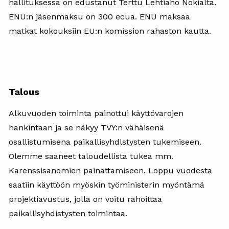
hallituksessa on edustanut Terttu Lehtiaho Nokialta.
ENU:n jäsenmaksu on 300 ecua. ENU maksaa
matkat kokouksiin EU:n komission rahaston kautta.
Talous
Alkuvuoden toiminta painottui käyttövarojen
hankintaan ja se näkyy TVY:n vähäisenä
osallistumisena paikallisyhdlstysten tukemiseen.
Olemme saaneet taloudellista tukea mm.
Karenssisanomien painattamiseen. Loppu vuodesta
saatiin käyttöön myöskin työministerin myöntämä
projektiavustus, jolla on voitu rahoittaa
paikallisyhdistysten toimintaa.