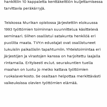
hankittiin 10 kappaletta kenttäkeittiön kuljettamisessa
tarvittavia peräkärryjä.
Teiskossa Murikan opistossa järjestettiin elokuussa
1993 työttömien toiminnan suunnittelua käsittelevä
seminaari. Siihen osallistui satakunta henkilöä eri
puolilta maata. TVY:n edustajat ovat osallistuneet
lukuisiin paikallisiin tapahtumiin. Yhteistoimintaa eri
järjestöjen ja virastojen kanssa on harjoitettu laajalla
rintamalla. Erityisesti ev.lut. seurakuntien tuella
maahan on luotu jo melko kattava työttömien
ruokalaverkosto. Se osaltaan helpottaa merkittävästi
vaikeuksissa olevien työttömien elämää.