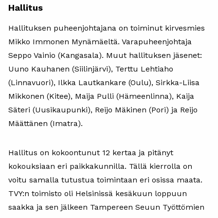
Hallitus
Hallituksen puheenjohtajana on toiminut kirvesmies
Mikko Immonen Mynämäeltä. Varapuheenjohtaja
Seppo Vainio (Kangasala). Muut hallituksen jäsenet:
Uuno Kauhanen (Siilinjärvi), Terttu Lehtiaho
(Linnavuori), Ilkka Lautkankare (Oulu), Sirkka-Liisa
Mikkonen (Kitee), Maija Pulli (Hämeenlinna), Kaija
Säteri (Uusikaupunki), Reijo Mäkinen (Pori) ja Reijo
Määttänen (Imatra).
Hallitus on kokoontunut 12 kertaa ja pitänyt
kokouksiaan eri paikkakunnilla. Tällä kierrolla on
voitu samalla tutustua toimintaan eri osissa maata.
TVY:n toimisto oli Helsinissä kesäkuun loppuun
saakka ja sen jälkeen Tampereen Seuun Työttömien