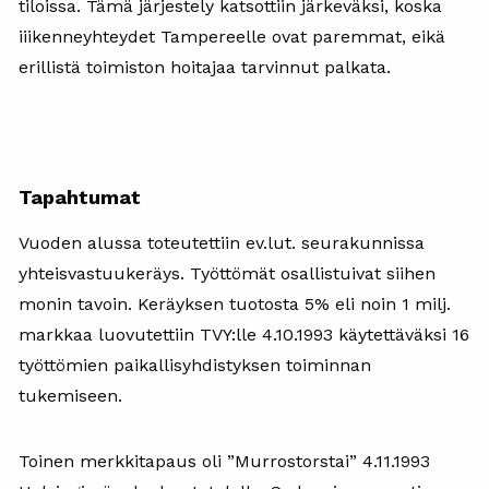
tiloissa. Tämä järjestely katsottiin järkeväksi, koska
iiikenneyhteydet Tampereelle ovat paremmat, eikä
erillistä toimiston hoitajaa tarvinnut palkata.
Tapahtumat
Vuoden alussa toteutettiin ev.lut. seurakunnissa
yhteisvastuukeräys. Työttömät osallistuivat siihen
monin tavoin. Keräyksen tuotosta 5% eli noin 1 milj.
markkaa luovutettiin TVY:lle 4.10.1993 käytettäväksi 16
työttömien paikallisyhdistyksen toiminnan
tukemiseen.
Toinen merkkitapaus oli ”Murrostorstai” 4.11.1993