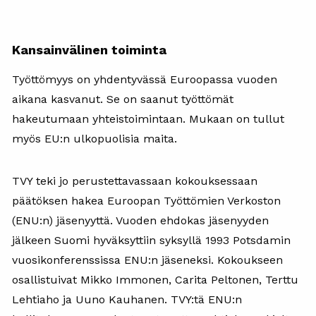
Kansainvälinen toiminta
Työttömyys on yhdentyvässä Euroopassa vuoden
aikana kasvanut. Se on saanut työttömät
hakeutumaan yhteistoimintaan. Mukaan on tullut
myös EU:n ulkopuolisia maita.
TVY teki jo perustettavassaan kokouksessaan
päätöksen hakea Euroopan Työttömien Verkoston
(ENU:n) jäsenyyttä. Vuoden ehdokas jäsenyyden
jälkeen Suomi hyväksyttiin syksyllä 1993 Potsdamin
vuosikonferenssissa ENU:n jäseneksi. Kokoukseen
osallistuivat Mikko Immonen, Carita Peltonen, Terttu
Lehtiaho ja Uuno Kauhanen. TVY:tä ENU:n