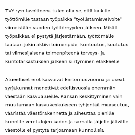
TVY ry:n tavoitteena tulee olla se, että kaikille
työttömille taataan työpaikka ”työllistämisvelvoite”
viimeistään vuoden työttömyyden jälkeen. Mikäli
työpaikkaa ei pystytä järjestämään, työttömälle
taataan jokin aktiivi toimenpide, kuntoutus, koulutus
tai viimesijaisena toimenpiteenä terveys- ja
kuntotarkastuksen jälkeen siirtyminen eläkkeelle
Alueelliset erot kasvoivat kertomusvuonna ja useat
syrjäkunnat menettivät edellisvuosia enemmän
väestään kasvualueille. Kansan keskittyminen vain
muutamaan kasvukeskukseen tyhjentää maaseutua,
vääristää väestörakennetta ja aiheuttaa pienille
kunnille verotulojen kadon ja samalla jäljelle jäävälle
väestölle ei pystytä tarjoamaan kunnollisia