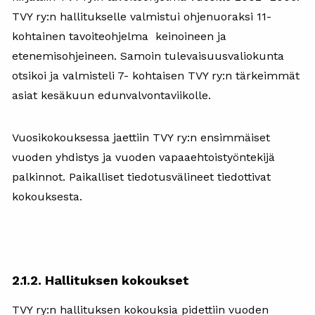
TVY ry:n hallitukselle valmistui ohjenuoraksi 11-
kohtainen tavoiteohjelma keinoineen ja
etenemisohjeineen. Samoin tulevaisuusvaliokunta
otsikoi ja valmisteli 7- kohtaisen TVY ry:n tärkeimmät
asiat kesäkuun edunvalvontaviikolle.
Vuosikokouksessa jaettiin TVY ry:n ensimmäiset
vuoden yhdistys ja vuoden vapaaehtoistyöntekijä
palkinnot. Paikalliset tiedotusvälineet tiedottivat
kokouksesta.
2.1.2. Hallituksen kokoukset
TVY ry:n hallituksen kokouksia pidettiin vuoden