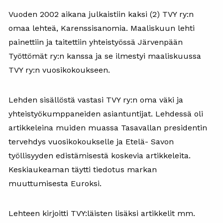
Vuoden 2002 aikana julkaistiin kaksi (2) TVY ry:n
omaa lehteä, Karenssisanomia. Maaliskuun lehti
painettiin ja taitettiin yhteistyössä Järvenpään
Työttömät ry:n kanssa ja se ilmestyi maaliskuussa
TVY ry:n vuosikokoukseen.
Lehden sisällöstä vastasi TVY ry:n oma väki ja
yhteistyökumppaneiden asiantuntijat. Lehdessä oli
artikkeleina muiden muassa Tasavallan presidentin
tervehdys vuosikokoukselle ja Etelä- Savon
työllisyyden edistämisestä koskevia artikkeleita.
Keskiaukeaman täytti tiedotus markan
muuttumisesta Euroksi.
Lehteen kirjoitti TVY:läisten lisäksi artikkelit mm.