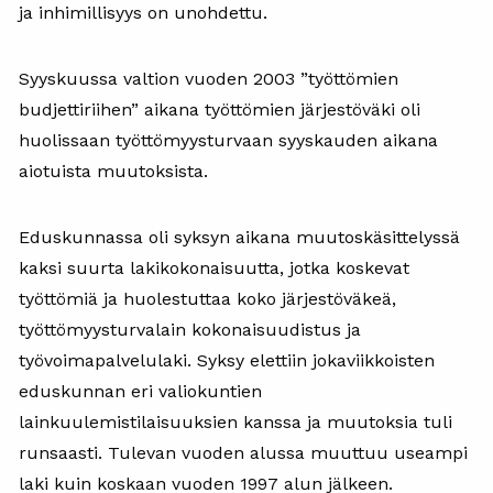
ja inhimillisyys on unohdettu.
Syyskuussa valtion vuoden 2003 ”työttömien
budjettiriihen” aikana työttömien järjestöväki oli
huolissaan työttömyysturvaan syyskauden aikana
aiotuista muutoksista.
Eduskunnassa oli syksyn aikana muutoskäsittelyssä
kaksi suurta lakikokonaisuutta, jotka koskevat
työttömiä ja huolestuttaa koko järjestöväkeä,
työttömyysturvalain kokonaisuudistus ja
työvoimapalvelulaki. Syksy elettiin jokaviikkoisten
eduskunnan eri valiokuntien
lainkuulemistilaisuuksien kanssa ja muutoksia tuli
runsaasti. Tulevan vuoden alussa muuttuu useampi
laki kuin koskaan vuoden 1997 alun jälkeen.