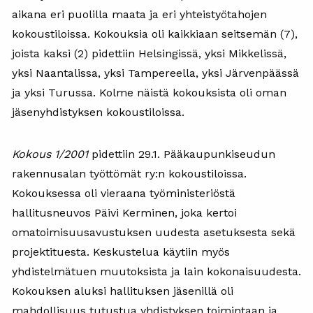
aikana eri puolilla maata ja eri yhteistyötahojen
kokoustiloissa. Kokouksia oli kaikkiaan seitsemän (7),
joista kaksi (2) pidettiin Helsingissä, yksi Mikkelissä,
yksi Naantalissa, yksi Tampereella, yksi Järvenpäässä
ja yksi Turussa. Kolme näistä kokouksista oli oman
jäsenyhdistyksen kokoustiloissa.
Kokous 1/2001
pidettiin 29.1. Pääkaupunkiseudun
rakennusalan työttömät ry:n kokoustiloissa.
Kokouksessa oli vieraana työministeriöstä
hallitusneuvos Päivi Kerminen, joka kertoi
omatoimisuusavustuksen uudesta asetuksesta sekä
projektituesta. Keskustelua käytiin myös
yhdistelmätuen muutoksista ja lain kokonaisuudesta.
Kokouksen aluksi hallituksen jäsenillä oli
mahdollisuus tutustua yhdistyksen toimintaan ja