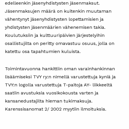
edelleenkin jäsenyhdistysten jäsenmaksut.
Jäsenmaksujen määrä on kuitenkin muutaman
vähentynyt jäsenyhdistysten lopettamisien ja
yhdistysten jäsenmäärien vähenemisen takia.
Koulutuksiin ja kulttuuripäivien järjestelyihin
osallistujilta on peritty omavastuu osuus, jolla on
katettu osa tapahtumien kuluista.
Toimintavuonna hankittiin oman varainhankinnan
lisäämiseksi TVY ry:n nimellä varustettuja kyniä ja
TVY:n logolla varustettuja T-paitoja AY- liikkeeltä
saatiin avustuksia vuosikokousta varten ja
kansanedustajilta hieman tukimaksuja.
Karenssisanomat 2/ 2002 myytiin ilmoituksia.