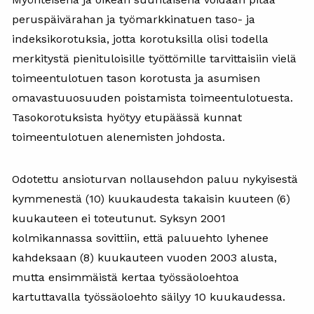
peruspäivärahan ja työmarkkinatuen taso- ja
indeksikorotuksia, jotta korotuksilla olisi todella
merkitystä pienituloisille työttömille tarvittaisiin vielä
toimeentulotuen tason korotusta ja asumisen
omavastuuosuuden poistamista toimeentulotuesta.
Tasokorotuksista hyötyy etupäässä kunnat
toimeentulotuen alenemisten johdosta.
Odotettu ansioturvan nollausehdon paluu nykyisestä
kymmenestä (10) kuukaudesta takaisin kuuteen (6)
kuukauteen ei toteutunut. Syksyn 2001
kolmikannassa sovittiin, että paluuehto lyhenee
kahdeksaan (8) kuukauteen vuoden 2003 alusta,
mutta ensimmäistä kertaa työssäoloehtoa
kartuttavalla työssäoloehto säilyy 10 kuukaudessa.