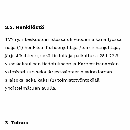
2.2. Henkilöstö
TVY ry:n keskustoimistossa oli vuoden aikana työssä
neljä (4) henkilöä. Puheenjohtaja /toiminnanjohtaja,
järjestösihteeri, sekä tiedottaja palkattuna 28.1-22.3.
vuosikokouksen tiedotukseen ja Karenssisanomien
valmisteluun sekä järjestösihteerin sairasloman
sijaiseksi sekä kaksi (2) toimistotyöntekijää
yhdistelmätuen avulla.
3. Talous