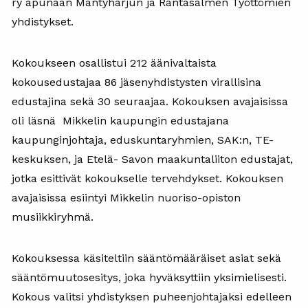
ry apunaan Mäntyharjun ja Rantasalmen Työttömien
yhdistykset.
Kokoukseen osallistui 212 äänivaltaista
kokousedustajaa 86 jäsenyhdistysten virallisina
edustajina sekä 30 seuraajaa. Kokouksen avajaisissa
oli läsnä Mikkelin kaupungin edustajana
kaupunginjohtaja, eduskuntaryhmien, SAK:n, TE-
keskuksen, ja Etelä- Savon maakuntaliiton edustajat,
jotka esittivät kokoukselle tervehdykset. Kokouksen
avajaisissa esiintyi Mikkelin nuoriso-opiston
musiikkiryhmä.
Kokouksessa käsiteltiin sääntömääräiset asiat sekä
sääntömuutosesitys, joka hyväksyttiin yksimielisesti.
Kokous valitsi yhdistyksen puheenjohtajaksi edelleen