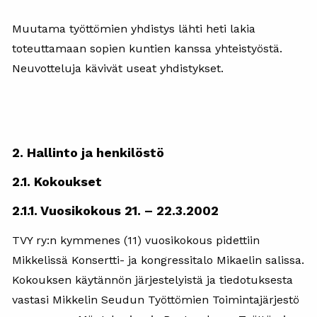
Muutama työttömien yhdistys lähti heti lakia
toteuttamaan sopien kuntien kanssa yhteistyöstä.
Neuvotteluja kävivät useat yhdistykset.
2. Hallinto ja henkilöstö
2.1. Kokoukset
2.1.1. Vuosikokous 21. – 22.3.2002
TVY ry:n kymmenes (11) vuosikokous pidettiin
Mikkelissä Konsertti- ja kongressitalo Mikaelin salissa.
Kokouksen käytännön järjestelyistä ja tiedotuksesta
vastasi Mikkelin Seudun Työttömien Toimintajärjestö