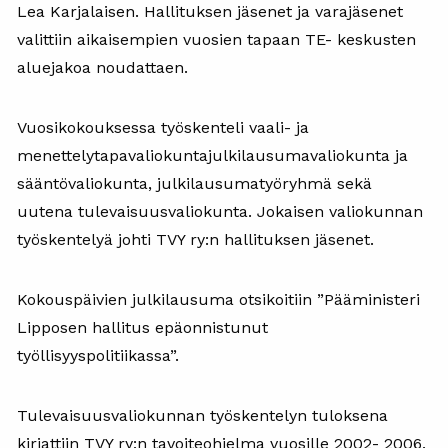
Lea Karjalaisen. Hallituksen jäsenet ja varajäsenet
valittiin aikaisempien vuosien tapaan TE- keskusten
aluejakoa noudattaen.
Vuosikokouksessa työskenteli vaali- ja
menettelytapavaliokuntajulkilausumavaliokunta ja
sääntövaliokunta, julkilausumatyöryhmä sekä
uutena tulevaisuusvaliokunta. Jokaisen valiokunnan
työskentelyä johti TVY ry:n hallituksen jäsenet.
Kokouspäivien julkilausuma otsikoitiin ”Pääministeri
Lipposen hallitus epäonnistunut
työllisyyspolitiikassa”.
Tulevaisuusvaliokunnan työskentelyn tuloksena
kirjattiin TVY ry:n tavoiteohjelma vuosille 2002- 2006.