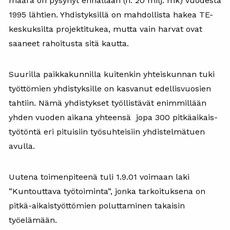
määrä on pysynyt ennallaan (n. 20 milj. mk) vuodesta
1995 lähtien. Yhdistyksillä on mahdollista hakea TE-
keskuksilta projektitukea, mutta vain harvat ovat
saaneet rahoitusta sitä kautta.
Suurilla paikkakunnilla kuitenkin yhteiskunnan tuki
työttömien yhdistyksille on kasvanut edellisvuosien
tahtiin. Nämä yhdistykset työllistävät enimmillään
yhden vuoden aikana yhteensä jopa 300 pitkäaikais-
työtöntä eri pituisiin työsuhteisiin yhdistelmätuen
avulla.
Uutena toimenpiteenä tuli 1.9.01 voimaan laki
”Kuntouttava työtoiminta”, jonka tarkoituksena on
pitkä-aikaistyöttömien poluttaminen takaisin
työelämään.