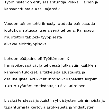
Työministeriön erityisasiantuntija Pekka Tiainen ja
kansanedustaja Kari Rajamäki .
Vuoden toinen lehti ilmestyi uudella painoasulla
joulukuun alussa itsenäisenä lehtenä. Painoasu
muutettiin tabloid- tyyppisestä
aikakauslehtityppiseksi.
Lehden pääpaino oli Työttömien IX-
Ihmisoikeuspäivät ja lehdessä julkaistiin kaikkien
kanavien tulokset, artikkeleita alustajista ja
osallistujista. Artikkelit Ihmisoikeuspäiviltä kirjoitti
Turun Työttömien tiedottaja Päivi Salminen.
Lisäksi lehdessä julkaistiin yhdistysten toiminnoista ja
tapahtumista kertovia artikkeleita ja yhdistysten,