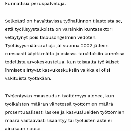
kunnallisia peruspalveluja.
Selkeästi on havaittavissa työhallinnon tilastoista se,
että työllisyystalkoista on varsinkin kuntasektori
vetäytynyt pois talousongelmiin vedoten.
Työllisyysmäärärahoja jäi vuonna 2002 jälleen
runsaasti käyttämättä ja asiassa tarvittaisiin kunnissa
todellista arvokeskustelua, kun toisaalta työikäiset
ihmiset siirtyvät kasvukeskuksiin vaikka ei olisi
vakituista työtäkään.
Tyhjentyvän maaseudun työttömyys alenee, kun
työikäisten määrän vähetessä työttömien määrä
prosentuaalisesti laskee ja kasvualueiden työttömien
määrä vastaavasti lisääntyy tai työllisten aste ei
ainakaan nouse.