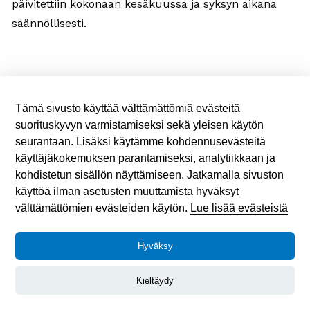
päivitettiin kokonaan kesäkuussa ja syksyn aikana
säännöllisesti.
4.3. Ulkoinen tiedottaminen
Tämä sivusto käyttää välttämättömiä evästeitä
suorituskyvyn varmistamiseksi sekä yleisen käytön
TVY ry:n tiedottaminen yhteistyökumppaneille,
seurantaan. Lisäksi käytämme kohdennusevästeitä
tiedotusvälineille, päättäjille ja virkamiehille tapahtui
käyttäjäkokemuksen parantamiseksi, analytiikkaan ja
pääsääntöisesti sähköpostin kautta. TVY ry:n
kohdistetun sisällön näyttämiseen. Jatkamalla sivuston
käyttöä ilman asetusten muuttamista hyväksyt
sähköpostiosoitteistossa on kaikkien
välttämättömien evästeiden käytön.
Lue lisää evästeistä
tiedotusvälineiden, kansanedustajien ja
ministeriöiden sekä yhteistyökumppaneiden sähkö-
Hyväksy
postiosoitteet.
Kieltäydy
Tärkeitä tiedottamisen välineitä olivat myös järjestön