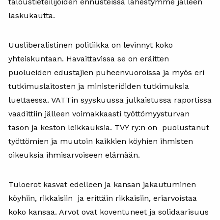
taloustieteilijöiden ennusteissa lähestymme jälleen
laskukautta.
Uusliberalistinen politiikka on levinnyt koko
yhteiskuntaan. Havaittavissa se on eräitten
puolueiden edustajien puheenvuoroissa ja myös eri
tutkimuslaitosten ja ministeriöiden tutkimuksia
luettaessa. VATTin syyskuussa julkaistussa raportissa
vaadittiin jälleen voimakkaasti työttömyysturvan
tason ja keston leikkauksia. TVY ry:n on puolustanut
työttömien ja muutoin kaikkien köyhien ihmisten
oikeuksia ihmisarvoiseen elämään.
Tuloerot kasvat edelleen ja kansan jakautuminen
köyhiin, rikkaisiin ja erittäin rikkaisiin, eriarvoistaa
koko kansaa. Arvot ovat koventuneet ja solidaarisuus