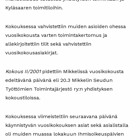
Kyläsaaren toimitiloihin.
Kokouksessa vahvistettiin muiden asioiden ohessa
vuosikokousta varten toimintakertomus ja
allekirjoitettiin tilit sekä vahvistettiin
vuosikokousasiakirjat.
Kokous II/2001
pidettiin Mikkelissä vuosikokousta
edeltävänä päivänä eli 20.3 Mikkelin Seudun
Työttömien Toimintajärjestö ry:n yhdistyksen
kokoustiloissa.
Kokouksessa viimeisteltiin seuraavana päivänä
käynnistyvän vuosikokouksen asiat sekä asialistalla
oli muiden muassa lokakuun Ihmisoikeuspäivien