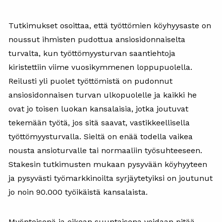
Tutkimukset osoittaa, että työttömien köyhyysaste on
noussut ihmisten pudottua ansiosidonnaiselta
turvalta, kun työttömyysturvan saantiehtoja
kiristettiin viime vuosikymmenen loppupuolella.
Reilusti yli puolet työttömistä on pudonnut
ansiosidonnaisen turvan ulkopuolelle ja kaikki he
ovat jo toisen luokan kansalaisia, jotka joutuvat
tekemään työtä, jos sitä saavat, vastikkeellisella
työttömyysturvalla. Sieltä on enää todella vaikea
nousta ansioturvalle tai normaaliin työsuhteeseen.
Stakesin tutkimusten mukaan pysyvään köyhyyteen
ja pysyvästi työmarkkinoilta syrjäytetyiksi on joutunut
jo noin 90.000 työikäistä kansalaista.
Myönteisenä ja oikean suuntaisena voidaan pitää