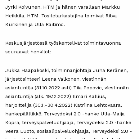
Jyrki Koivunen, HTM ja hänen varallaan Markku
Heikkilä, HTM. Tositetarkastajina toimivat Ritva
Kurkinen ja Ulla Raitimo.
Keskusjärjestössä työskentelivät toimintavuonna
seuraavat henkilöt:
Jukka Haapakoski, toiminnanjohtaja Juha Keränen,
järjestösihteeri Leena Valkonen, viestinnän
asiantuntija (31.10.2022 asti) Tiia Popovic, viestinnän
asiantuntija (alk. 19.12.2022) Ilmari Kallius,
harjoittelija (30.1.–30.4.2022) Katriina Lehtovaara,
hankepäällikkö, Terveydeksi 2.0 -hanke Ulla-Maija
Kopra, terveyspalveluohjaaja, Terveydeksi 2.0 -hanke
Veera Luoto, sosiaalipalveluohjaaja, Terveydeksi 2.0 -