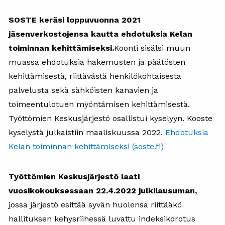
SOSTE keräsi loppuvuonna 2021
jäsenverkostojensa kautta ehdotuksia Kelan
toiminnan kehittämiseksi.
Koonti sisälsi muun
muassa ehdotuksia hakemusten ja päätösten
kehittämisestä, riittävästä henkilökohtaisesta
palvelusta sekä sähköisten kanavien ja
toimeentulotuen myöntämisen kehittämisestä.
Työttömien Keskusjärjestö osallistui kyselyyn. Kooste
kyselystä julkaistiin maaliskuussa 2022.
Ehdotuksia
Kelan toiminnan kehittämiseksi (soste.fi)
Työttömien Keskusjärjestö laati
vuosikokouksessaan 22.4.2022 julkilausuman,
jossa järjestö esittää syvän huolensa riittääkö
hallituksen kehysriihessä luvattu indeksikorotus