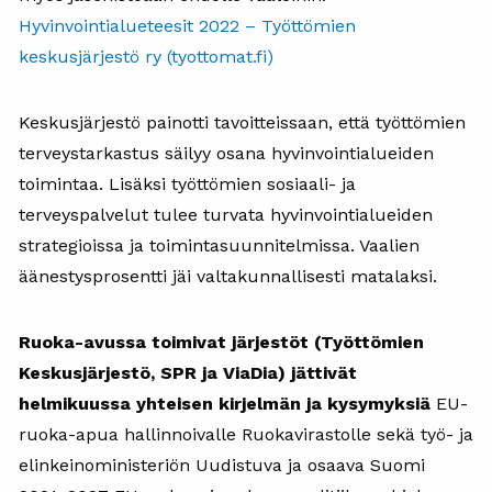
Hyvinvointialueteesit 2022 – Työttömien
keskusjärjestö ry (tyottomat.fi)
Keskusjärjestö painotti tavoitteissaan, että työttömien
terveystarkastus säilyy osana hyvinvointialueiden
toimintaa. Lisäksi työttömien sosiaali- ja
terveyspalvelut tulee turvata hyvinvointialueiden
strategioissa ja toimintasuunnitelmissa. Vaalien
äänestysprosentti jäi valtakunnallisesti matalaksi.
Ruoka-avussa toimivat järjestöt (Työttömien
Keskusjärjestö, SPR ja ViaDia) jättivät
helmikuussa yhteisen kirjelmän ja kysymyksiä
EU-
ruoka-apua hallinnoivalle Ruokavirastolle sekä työ- ja
elinkeinoministeriön Uudistuva ja osaava Suomi