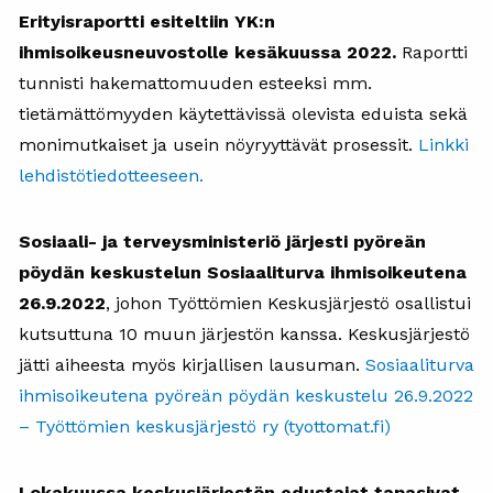
Erityisraportti esiteltiin YK:n
ihmisoikeusneuvostolle kesäkuussa 2022.
Raportti
tunnisti hakemattomuuden esteeksi mm.
tietämättömyyden käytettävissä olevista eduista sekä
monimutkaiset ja usein nöyryyttävät prosessit.
Linkki
lehdistötiedotteeseen.
Sosiaali- ja terveysministeriö järjesti pyöreän
pöydän keskustelun Sosiaaliturva ihmisoikeutena
26.9.2022
, johon Työttömien Keskusjärjestö osallistui
kutsuttuna 10 muun järjestön kanssa. Keskusjärjestö
jätti aiheesta myös kirjallisen lausuman.
Sosiaaliturva
ihmisoikeutena pyöreän pöydän keskustelu 26.9.2022
– Työttömien keskusjärjestö ry (tyottomat.fi)
Lokakuussa keskusjärjestön edustajat tapasivat