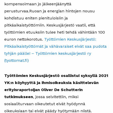
kompensoimaan jo jälkeenjäänyttä
perusturvaa.Ruoan ja energian hintojen nousu
kohdistuu eniten pienituloisiin ja
pitkäaikaistyöttömiin. Keskusjärjestö vaatii, että
työttömien etuuksiin tulee heti tehdä vähintään 100
euron nettokorotus.
Työttömien Keskusjärjestö:
Pitkäaikaistyöttömät ja vähävaraiset eivät saa pudota
tyhjän päälle! – Työttömien keskusjärjestö ry
(tyottomat.fi)
Työttömien Keskusjärjestö osallistui syksyllä 2021
YK:n köyhyyttä ja ihmisoikeuksia käsittelevän
erityisraportoijan Oliver De Schutterin
tutkimukseen
, jossa selvitettiin, miksi
sosiaaliturvaan oikeutetut eivät hyödynnä
oikeuksiaan tai eivät päädy hyötymään niistä.