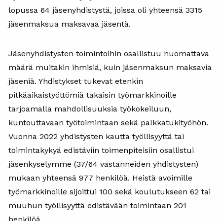
lopussa 64 jäsenyhdistystä, joissa oli yhteensä 3315
jäsenmaksua maksavaa jäsentä.
Jäsenyhdistysten toimintoihin osallistuu huomattava
määrä muitakin ihmisiä, kuin jäsenmaksun maksavia
jäseniä. Yhdistykset tukevat etenkin
pitkäaikaistyöttömiä takaisin työmarkkinoille
tarjoamalla mahdollisuuksia työkokeiluun,
kuntouttavaan työtoimintaan sekä palkkatukityöhön.
Vuonna 2022 yhdistysten kautta työllisyyttä tai
toimintakykyä edistäviin toimenpiteisiin osallistui
jäsenkyselymme (37/64 vastanneiden yhdistysten)
mukaan yhteensä 977 henkilöä. Heistä avoimille
työmarkkinoille sijoittui 100 sekä koulutukseen 62 tai
muuhun työllisyyttä edistävään toimintaan 201
henkilöä.