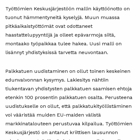
Työttömien Keskusjärjestöön mallin käyttöönotto on
tuonut hämmentyneitä kyselyjä. Muun muassa
pitkäaikaistyöttömät ovat odottaneet
haastattelupyyntöjä ja olleet epävarmoja siitä,
montaako työpaikkaa tulee hakea. Uusi malli on
lisännyt yhdistyksissä tarvetta neuvontaan.
Palkkatuen uudistaminen on ollut toinen keskeinen
edunvalvonnan kysymys. Lakiesitys nähtiin
tiukentavan yhdistysten palkkatuen saamisen ehtoja
etenkin 100 prosentin palkkatuen osalta. Perusteena
uudistukselle on ollut, että palkkatukityöllistäminen
voi vääristää muiden EU-maiden välistä
markkinatalouteen perustuvaa kilpailua. Työttömien
Keskusjärjestö on antanut kriittisen lausunnon