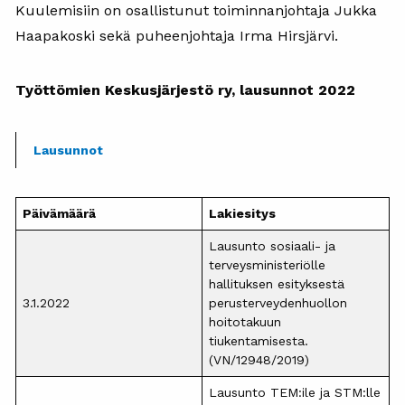
Kuulemisiin on osallistunut toiminnanjohtaja Jukka
Haapakoski sekä puheenjohtaja Irma Hirsjärvi.
Työttömien Keskusjärjestö ry, lausunnot 2022
Lausunnot
Päivämäärä
Lakiesitys
Lausunto sosiaali- ja
terveysministeriölle
hallituksen esityksestä
3.1.2022
perusterveydenhuollon
hoitotakuun
tiukentamisesta.
(VN/12948/2019)
Lausunto TEM:ile ja STM:lle