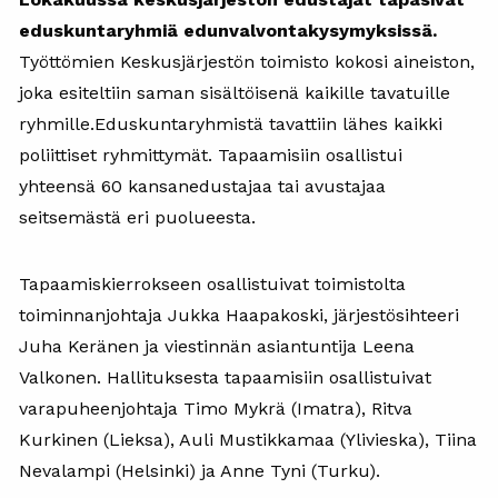
eduskuntaryhmiä edunvalvontakysymyksissä.
Työttömien Keskusjärjestön toimisto kokosi aineiston,
joka esiteltiin saman sisältöisenä kaikille tavatuille
ryhmille.Eduskuntaryhmistä tavattiin lähes kaikki
poliittiset ryhmittymät. Tapaamisiin osallistui
yhteensä 60 kansanedustajaa tai avustajaa
seitsemästä eri puolueesta.
Tapaamiskierrokseen osallistuivat toimistolta
toiminnanjohtaja Jukka Haapakoski, järjestösihteeri
Juha Keränen ja viestinnän asiantuntija Leena
Valkonen. Hallituksesta tapaamisiin osallistuivat
varapuheenjohtaja Timo Mykrä (Imatra), Ritva
Kurkinen (Lieksa), Auli Mustikkamaa (Ylivieska), Tiina
Nevalampi (Helsinki) ja Anne Tyni (Turku).