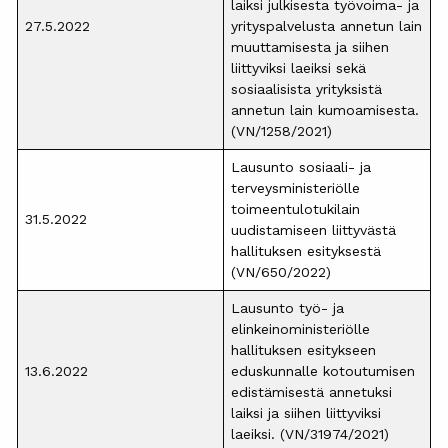
laiksi julkisesta työvoima- ja
27.5.2022
yrityspalvelusta annetun lain
muuttamisesta ja siihen
liittyviksi laeiksi sekä
sosiaalisista yrityksistä
annetun lain kumoamisesta.
(VN/1258/2021)
Lausunto sosiaali- ja
terveysministeriölle
toimeentulotukilain
31.5.2022
uudistamiseen liittyvästä
hallituksen esityksestä
(VN/650/2022)
Lausunto työ- ja
elinkeinoministeriölle
hallituksen esitykseen
13.6.2022
eduskunnalle kotoutumisen
edistämisestä annetuksi
laiksi ja siihen liittyviksi
laeiksi. (VN/31974/2021)