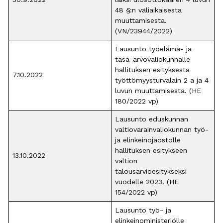
48 §:n väliaikaisesta
muuttamisesta.
(VN/23944/2022)
Lausunto työelämä- ja
tasa-arvovaliokunnalle
hallituksen esityksestä
7.10.2022
työttömyysturvalain 2 a ja 4
luvun muuttamisesta. (HE
180/2022 vp)
Lausunto eduskunnan
valtiovarainvaliokunnan työ-
ja elinkeinojaostolle
hallituksen esitykseen
13.10.2022
valtion
talousarvioesitykseksi
vuodelle 2023. (HE
154/2022 vp)
Lausunto työ- ja
elinkeinoministeriölle