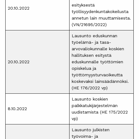
esityksestä
20.10.2022
työllisyydenkuntakokeilusta
annetun lain muuttamisesta.
(VN/21695/2022)
Lausunto eduskunnan
työelämä- ja tasa-
arvovaliokunnalle koskien
hallituksen esitystä
20.10.2022
eduskunnalle työttömien
opiskelua ja
työttömyysturvaoikeutta
koskevaksi lainsäädännöksi.
(HE 176/2022 vp)
Lausunto koskien
palkkatukijärjestelmän
8.10.2022
uudistamista (HE 175/2022
vp)
Lausunto julkisten
työvoima- ja