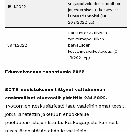
yrityspalveluiden uudelleen
18.11.2022
järjestämisestä koskevaksi
lainsäädännöksi (HE
207/2022 vp)
Lausunto: Aktiivisen
työvoimapolitiikan
29.11.2022
palveluiden
kustannusvaikuttavuus (O
15/2021 vp)
Edunvalvonnan tapahtumia 2022
SOTE-uudistukseen liittyvät valtakunnan
ensimmäiset aluevaalit pidettiin 23.1.2022.
Työttömien Keskusjärjestö laati vaaleihin omat teesit,
jotka lähetettiin jakeluun ehdokkaille
puoluetoimistojen kautta. Keskusjärjestö kannusti
myös jäsenistöään ehdolle vaaleihin.