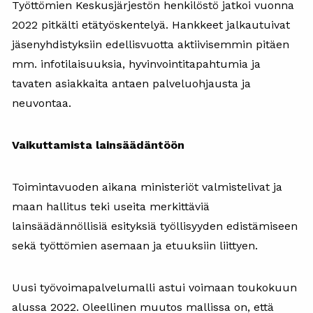
Työttömien Keskusjärjestön henkilöstö jatkoi vuonna
2022 pitkälti etätyöskentelyä. Hankkeet jalkautuivat
jäsenyhdistyksiin edellisvuotta aktiivisemmin pitäen
mm. infotilaisuuksia, hyvinvointitapahtumia ja
tavaten asiakkaita antaen palveluohjausta ja
neuvontaa.
Vaikuttamista lainsäädäntöön
Toimintavuoden aikana ministeriöt valmistelivat ja
maan hallitus teki useita merkittäviä
lainsäädännöllisiä esityksiä työllisyyden edistämiseen
sekä työttömien asemaan ja etuuksiin liittyen.
Uusi työvoimapalvelumalli astui voimaan toukokuun
alussa 2022. Oleellinen muutos mallissa on, että