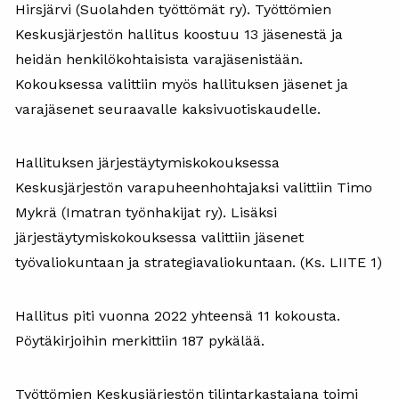
Hirsjärvi (Suolahden työttömät ry). Työttömien
Keskusjärjestön hallitus koostuu 13 jäsenestä ja
heidän henkilökohtaisista varajäsenistään.
Kokouksessa valittiin myös hallituksen jäsenet ja
varajäsenet seuraavalle kaksivuotiskaudelle.
Hallituksen järjestäytymiskokouksessa
Keskusjärjestön varapuheenhohtajaksi valittiin Timo
Mykrä (Imatran työnhakijat ry). Lisäksi
järjestäytymiskokouksessa valittiin jäsenet
työvaliokuntaan ja strategiavaliokuntaan. (Ks. LIITE 1)
Hallitus piti vuonna 2022 yhteensä 11 kokousta.
Pöytäkirjoihin merkittiin 187 pykälää.
Työttömien Keskusjärjestön tilintarkastajana toimi