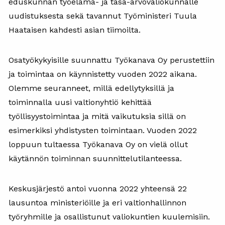
eduskunnan työelämä- ja tasa-arvovaliokunnalle
uudistuksesta sekä tavannut Työministeri Tuula
Haataisen kahdesti asian tiimoilta.
Osatyökykyisille suunnattu Työkanava Oy perustettiin
ja toimintaa on käynnistetty vuoden 2022 aikana.
Olemme seuranneet, millä edellytyksillä ja
toiminnalla uusi valtionyhtiö kehittää
työllisyystoimintaa ja mitä vaikutuksia sillä on
esimerkiksi yhdistysten toimintaan. Vuoden 2022
loppuun tultaessa Työkanava Oy on vielä ollut
käytännön toiminnan suunnittelutilanteessa.
Keskusjärjestö antoi vuonna 2022 yhteensä 22
lausuntoa ministeriöille ja eri valtionhallinnon
työryhmille ja osallistunut valiokuntien kuulemisiin.