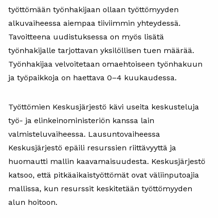
työttömään työnhakijaan ollaan työttömyyden
alkuvaiheessa aiempaa tiiviimmin yhteydessä.
Tavoitteena uudistuksessa on myös lisätä
työnhakijalle tarjottavan yksilöllisen tuen määrää.
Työnhakijaa velvoitetaan omaehtoiseen työnhakuun
ja työpaikkoja on haettava 0–4 kuukaudessa.
Työttömien Keskusjärjestö kävi useita keskusteluja
työ- ja elinkeinoministeriön kanssa lain
valmisteluvaiheessa. Lausuntovaiheessa
Keskusjärjestö epäili resurssien riittävyyttä ja
huomautti mallin kaavamaisuudesta. Keskusjärjestö
katsoo, että pitkäaikaistyöttömät ovat väliinputoajia
mallissa, kun resurssit keskitetään työttömyyden
alun hoitoon.