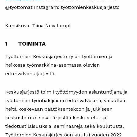
@tyottomat Instagram: tyottomienkeskusjarjesto
Kansikuva: Tiina Nevalampi
1 TOIMINTA
Työttömien Keskusjärjestö ry on työttömien ja
heikossa työmarkkina-asemassa olevien
edunvalvontajärjestö.
Keskusjärjestö toimii työttömyyden asiantuntijana ja
työttömien työnhakijoiden edunvalvojana, vaikuttaa
heitä koskevaan päätöksentekoon ja julkiseen
keskusteluun sekä järjestää keskustelu- ja
tiedotustilaisuuksia, seminaareja sekä koulutusta.
Työttömien Keskusjärjestöön kuului vuoden 2022