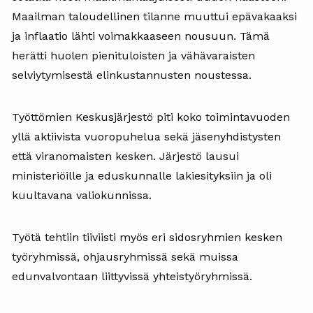
Maailman taloudellinen tilanne muuttui epävakaaksi
ja inflaatio lähti voimakkaaseen nousuun. Tämä
herätti huolen pienituloisten ja vähävaraisten
selviytymisestä elinkustannusten noustessa.
Työttömien Keskusjärjestö piti koko toimintavuoden
yllä aktiivista vuoropuhelua sekä jäsenyhdistysten
että viranomaisten kesken. Järjestö lausui
ministeriöille ja eduskunnalle lakiesityksiin ja oli
kuultavana valiokunnissa.
Työtä tehtiin tiiviisti myös eri sidosryhmien kesken
työryhmissä, ohjausryhmissä sekä muissa
edunvalvontaan liittyvissä yhteistyöryhmissä.