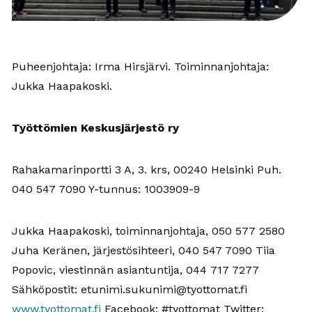
Puheenjohtaja: Irma Hirsjärvi. Toiminnanjohtaja:
Jukka Haapakoski.
Työttömien Keskusjärjestö ry
Rahakamarinportti 3 A, 3. krs, 00240 Helsinki Puh.
040 547 7090 Y-tunnus: 1003909-9
Jukka Haapakoski, toiminnanjohtaja, 050 577 2580
Juha Keränen, järjestösihteeri, 040 547 7090 Tiia
Popovic, viestinnän asiantuntija, 044 717 7277
Sähköpostit: etunimi.sukunimi@tyottomat.fi
www.tyottomat.fi
Facebook: #tyottomat Twitter: