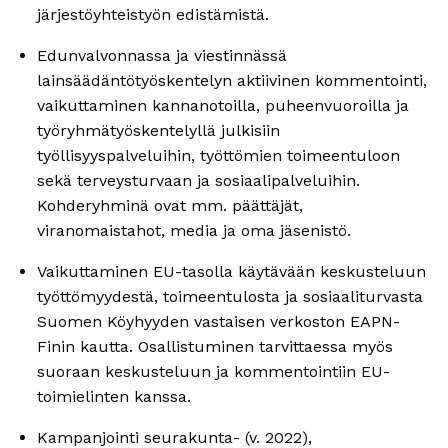
järjestöyhteistyön edistämistä.
Edunvalvonnassa ja viestinnässä
lainsäädäntötyöskentelyn aktiivinen kommentointi,
vaikuttaminen kannanotoilla, puheenvuoroilla ja
työryhmätyöskentelyllä julkisiin
työllisyyspalveluihin, työttömien toimeentuloon
sekä terveysturvaan ja sosiaalipalveluihin.
Kohderyhminä ovat mm. päättäjät,
viranomaistahot, media ja oma jäsenistö.
Vaikuttaminen EU-tasolla käytävään keskusteluun
työttömyydestä, toimeentulosta ja sosiaaliturvasta
Suomen Köyhyyden vastaisen verkoston EAPN-
Finin kautta. Osallistuminen tarvittaessa myös
suoraan keskusteluun ja kommentointiin EU-
toimielinten kanssa.
Kampanjointi seurakunta- (v. 2022),