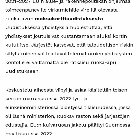
2021–2027 EU:n alue- ja rakennepolitiikan ohjelmaa
toimeenpaneville virkamiehille vireillä olevasta
ruoka-avun
maksukorttiuudistuksesta
.
Uudistuksessa yhdistyksiä huolestuttaa, että
yhdistykset joutuisivat kustantamaan aluksi kortin
kulut itse. Järjestöt katsovat, että taloudellisen riskin
sälyttäminen voittoa tavoittelemattomien yhdistysten
kontolle ei välttämättä ole ratkaisu ruoka-apu
uudistukseen.
Keskustelu aiheesta viipyi ja asiaa käsiteltiin toisen
kerran marraskuussa 2022 työ- ja
elinkeinoministeriössä pidetyssä tilaisuudessa, jossa
oli läsnä ministeriön, Ruokaviraston sekä järjestöjen
edustajia. EU:n kuivaruoan jakelu päättyi Suomessa
maaliskuussa 2022.