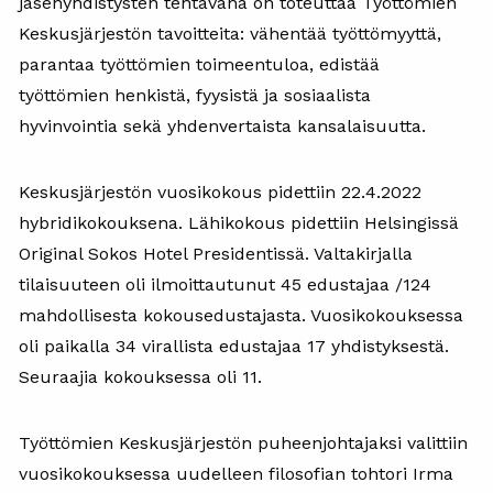
jäsenyhdistysten tehtävänä on toteuttaa Työttömien
Keskusjärjestön tavoitteita: vähentää työttömyyttä,
parantaa työttömien toimeentuloa, edistää
työttömien henkistä, fyysistä ja sosiaalista
hyvinvointia sekä yhdenvertaista kansalaisuutta.
Keskusjärjestön vuosikokous pidettiin 22.4.2022
hybridikokouksena. Lähikokous pidettiin Helsingissä
Original Sokos Hotel Presidentissä. Valtakirjalla
tilaisuuteen oli ilmoittautunut 45 edustajaa /124
mahdollisesta kokousedustajasta. Vuosikokouksessa
oli paikalla 34 virallista edustajaa 17 yhdistyksestä.
Seuraajia kokouksessa oli 11.
Työttömien Keskusjärjestön puheenjohtajaksi valittiin
vuosikokouksessa uudelleen filosofian tohtori Irma