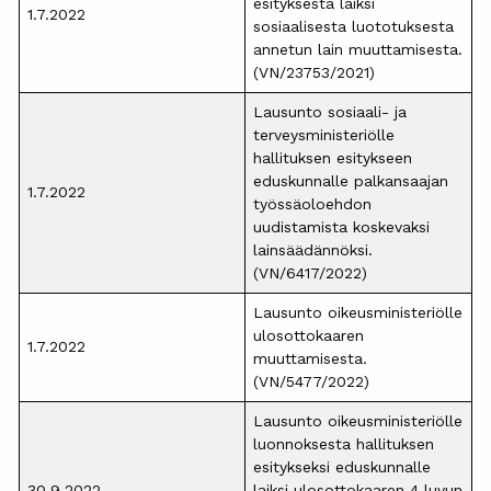
esityksestä laiksi
1.7.2022
sosiaalisesta luototuksesta
annetun lain muuttamisesta.
(VN/23753/2021)
Lausunto sosiaali- ja
terveysministeriölle
hallituksen esitykseen
eduskunnalle palkansaajan
1.7.2022
työssäoloehdon
uudistamista koskevaksi
lainsäädännöksi.
(VN/6417/2022)
Lausunto oikeusministeriölle
ulosottokaaren
1.7.2022
muuttamisesta.
(VN/5477/2022)
Lausunto oikeusministeriölle
luonnoksesta hallituksen
esitykseksi eduskunnalle
30.9.2022
laiksi ulosottokaaren 4 luvun