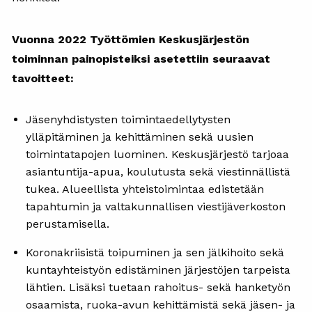
Vuonna 2022 Työttömien Keskusjärjestön
toiminnan painopisteiksi asetettiin seuraavat
tavoitteet:
Jäsenyhdistysten toimintaedellytysten
ylläpitäminen ja kehittäminen sekä uusien
toimintatapojen luominen. Keskusjärjestö tarjoaa
asiantuntija-apua, koulutusta sekä viestinnällistä
tukea. Alueellista yhteistoimintaa edistetään
tapahtumin ja valtakunnallisen viestijäverkoston
perustamisella.
Koronakriisistä toipuminen ja sen jälkihoito sekä
kuntayhteistyön edistäminen järjestöjen tarpeista
lähtien. Lisäksi tuetaan rahoitus- sekä hanketyön
osaamista, ruoka-avun kehittämistä sekä jäsen- ja