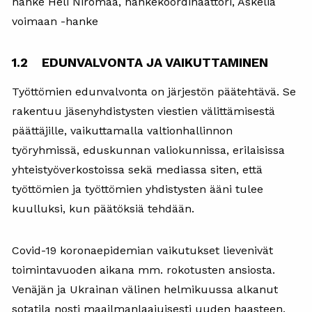
hanke Heli Niromaa, hankekoordinaattori, Askelia
voimaan -hanke
1.2 EDUNVALVONTA JA VAIKUTTAMINEN
Työttömien edunvalvonta on järjestön päätehtävä. Se
rakentuu jäsenyhdistysten viestien välittämisestä
päättäjille, vaikuttamalla valtionhallinnon
työryhmissä, eduskunnan valiokunnissa, erilaisissa
yhteistyöverkostoissa sekä mediassa siten, että
työttömien ja työttömien yhdistysten ääni tulee
kuulluksi, kun päätöksiä tehdään.
Covid-19 koronaepidemian vaikutukset lievenivät
toimintavuoden aikana mm. rokotusten ansiosta.
Venäjän ja Ukrainan välinen helmikuussa alkanut
sotatila nosti maailmanlaajuisesti uuden haasteen.