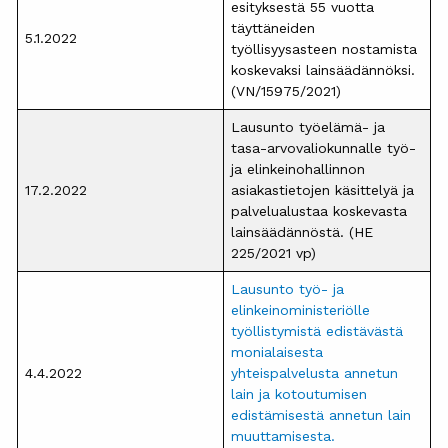
esityksestä 55 vuotta
täyttäneiden
5.1.2022
työllisyysasteen nostamista
koskevaksi lainsäädännöksi.
(VN/15975/2021)
Lausunto työelämä- ja
tasa-arvovaliokunnalle työ-
ja elinkeinohallinnon
17.2.2022
asiakastietojen käsittelyä ja
palvelualustaa koskevasta
lainsäädännöstä. (HE
225/2021 vp)
Lausunto työ- ja
elinkeinoministeriölle
työllistymistä edistävästä
monialaisesta
4.4.2022
yhteispalvelusta annetun
lain ja kotoutumisen
edistämisestä annetun lain
muuttamisesta.