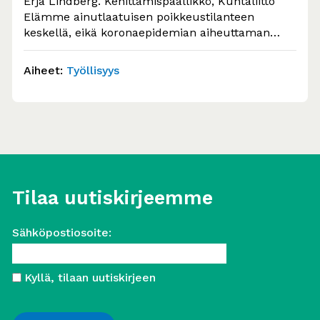
Erja Lindberg. Kehittämispäällikkö, Kuntaliitto
Elämme ainutlaatuisen poikkeustilanteen
keskellä, eikä koronaepidemian aiheuttaman
kriisin kestoa tai taloudellisten vaikutusten
syvyyttä voi kukaan meistä…
Aiheet:
Työllisyys
Tilaa uutiskirjeemme
Sähköpostiosoite:
Kyllä, tilaan uutiskirjeen