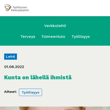
Verkkolehti
Terveys
Toimeentulo
Työllisyys
Lehti
01.06.2022
Kunta on lähellä ihmistä
Aiheet:
Työllisyys