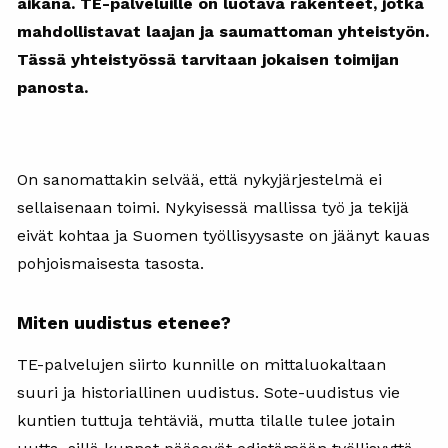
aikana. TE-palveluille on luotava rakenteet, jotka
mahdollistavat laajan ja saumattoman yhteistyön.
Tässä yhteistyössä tarvitaan jokaisen toimijan
panosta.
On sanomattakin selvää, että nykyjärjestelmä ei
sellaisenaan toimi. Nykyisessä mallissa työ ja tekijä
eivät kohtaa ja Suomen työllisyysaste on jäänyt kauas
pohjoismaisesta tasosta.
Miten uudistus etenee?
TE-palvelujen siirto kunnille on mittaluokaltaan
suuri ja historiallinen uudistus. Sote-uudistus vie
kuntien tuttuja tehtäviä, mutta tilalle tulee jotain