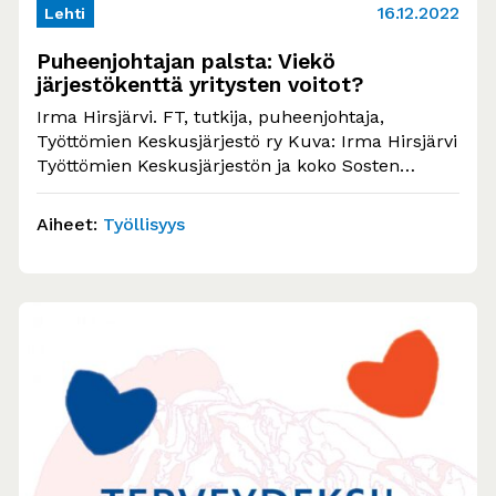
16.12.2022
Lehti
Puheenjohtajan palsta: Viekö
järjestökenttä yritysten voitot?
Irma Hirsjärvi. FT, tutkija, puheenjohtaja,
Työttömien Keskusjärjestö ry Kuva: Irma Hirsjärvi
Työttömien Keskusjärjestön ja koko Sosten
kaksivuotinen painajaismainen vääntö
palkkatukilain uudistamisesta…
Aiheet:
Työllisyys