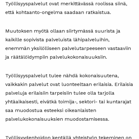
Työllisyyspalvelut ovat merkittävässä roolissa siinä,
että kohtaanto-ongelma saadaan ratkaistua.
Muutoksen myötä ollaan siirtymässä suurista ja
kaikille sopivista palveluista lähipalveluihin,
enemmän yksilölliseen palvelutarpeeseen vastaaviin
ja räätälöidympiin palvelukokonaisuuksiin.
Työllisyyspalvelut tulee nähdä kokonaisuutena,
vaikkakin palvelut ovat luonteeltaan erilaisia. Erilaisia
palveluja erilaisiin tarpeisiin tulee olla tarjolla
yhtäaikaisesti, eivätkä toimija-, sektori- tai kuntarajat
saa muodostua esteeksi oikeanlaisten
palvelukokonaisuuksien muodostamisessa.
Työllisyydenhoidon kentällä yhteistyön tekeminen on