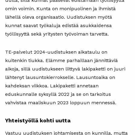
uutta, sillä kunnat pääsevät edistämään työllisyyttä
omin voimin. Kunta on monipuolinen ja ihmistä
lähellä oleva organisaatio. Uudistuksen myötä
kunnat saavat työkaluja edistää asukkaidensa
työllisyyttä sekä yritysten työvoiman tarvetta.
TE-palvelut 2024-uudistuksen aikataulu on
kuitenkin tiukka. Elämme parhaillaan jännittäviä
aikoja, sillä uudistukseen liittyvä lakipaketti on juuri
lähtenyt lausuntokierrokselle. Lausuntoaika on
kahdeksan viikkoa. Lakipaketti annetaan
eduskunnalle syksyllä 2022 ja se on tarkoitus
vahvistaa maaliskuun 2023 loppuun mennessä.
Yhteistyöllä kohti uutta
Vastuu uudistuksen johtamisesta on kunnilla, mutta