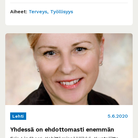
sitä myös antaa. Huolen puheeksiotto…
Aiheet:
Terveys
Työllisyys
5.6.2020
Lehti
Yhdessä on ehdottomasti enemmän