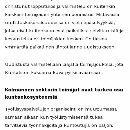
onnistunut lopputulos ja valmistelu on kuitenkin
kaikkien toimijoiden yhteinen ponnistus. Mittavassa
uudistuskokonaisuudessa on vielä epäselvyyksiä,
jotka eivät kuitenkaan estä paikallista selvittämistä ja
keskustelua eri toimijoiden kesken. On tärkeä
ymmärtää paikallinen lähtötilanne uudistukseen.
Uudistusta valmistellaan laajalla toimijajoukolla, jota
Kuntaliiton kokoama kuva pyrkii avaamaan.
Kolmannen sektorin toimijat ovat tärkeä osa
kuntaekosysteemiä
Työllisyyspalvelujen organisointi on muuttumassa
samaan aikaan kun työllistymiseensä tukea
tarvitsevia työnhakijoita ja kuntoutujia on paljon.