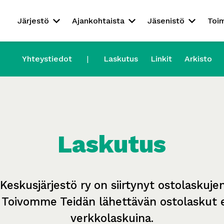
Järjestö
Ajankohtaista
Jäsenistö
Toi
Yhteystiedot
Laskutus
Linkit
Arkisto
Laskutus
Keskusjärjestö ry on siirtynyt ostolaskuje
. Toivomme Teidän lähettävän ostolaskut en
verkkolaskuina.