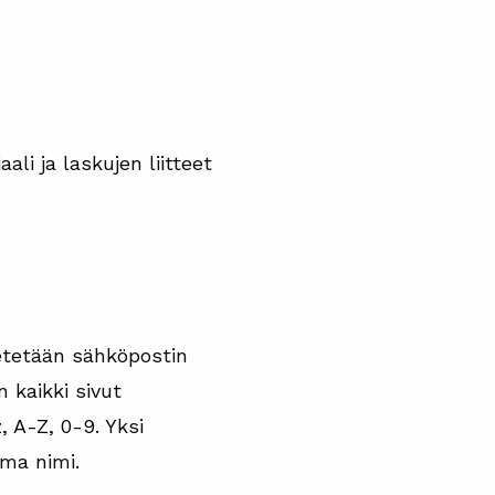
li ja laskujen liitteet
tetään sähköpostin
 kaikki sivut
z, A-Z, 0-9. Yksi
oma nimi.