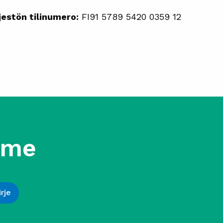
estön tilinumero:
FI91 5789 5420 0359 12
mme