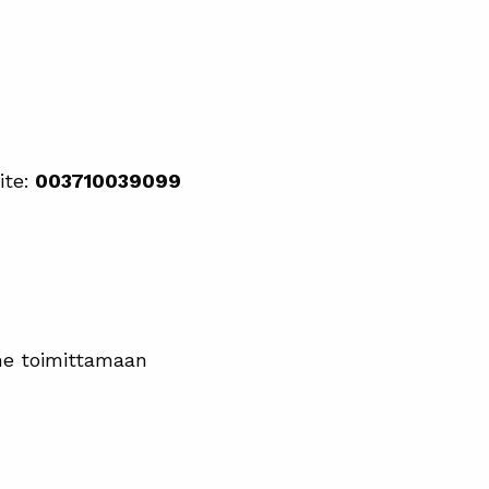
te:
003710039099
mme toimittamaan