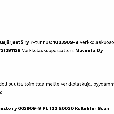
usjärjestö ry
Y-tunnus:
1003909-9
Verkkolaskuosoi
21291126
Verkkolaskuoperaattori:
Maventa Oy
ahdollisuutta toimittaa meille verkkolaskuja, pyydä
a:
jestö ry
003909-9
PL 100
80020 Kollektor Scan