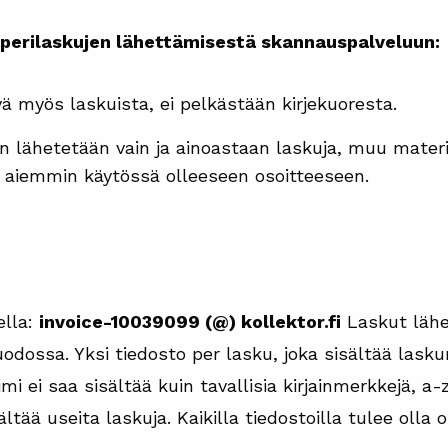
perilaskujen lähettämisestä skannauspalveluun:
yä myös laskuista, ei pelkästään kirjekuoresta.
 lähetetään vain ja ainoastaan laskuja, muu materiaa
 aiemmin käytössä olleeseen osoitteeseen.
ella:
invoice-10039099 (@) kollektor.fi
Laskut lähe
odossa. Yksi tiedosto per lasku, joka sisältää laskun
imi ei saa sisältää kuin tavallisia kirjainmerkkejä, a-
ältää useita laskuja. Kaikilla tiedostoilla tulee olla 