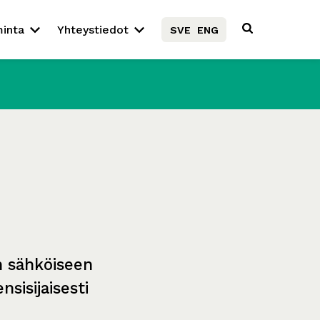
minta
Yhteystiedot
SVE
ENG
n sähköiseen
sisijaisesti