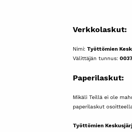
Verkkolaskut:
Nimi:
Työttömien Kesk
Välittäjän tunnus:
0037
Paperilaskut:
Mikäli Teillä ei ole m
paperilaskut osoitteell
Työttömien Keskusjär