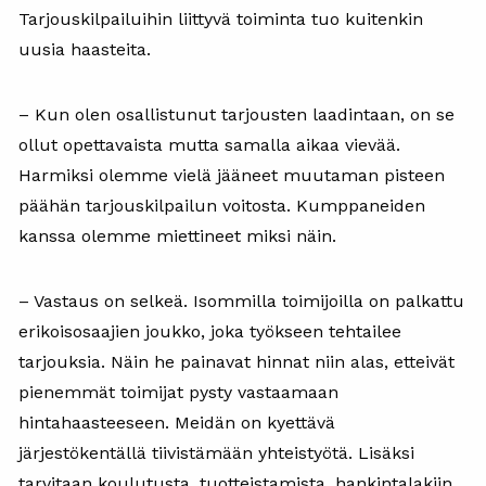
Tarjouskilpailuihin liittyvä toiminta tuo kuitenkin
uusia haasteita.
– Kun olen osallistunut tarjousten laadintaan, on se
ollut opettavaista mutta samalla aikaa vievää.
Harmiksi olemme vielä jääneet muutaman pisteen
päähän tarjouskilpailun voitosta. Kumppaneiden
kanssa olemme miettineet miksi näin.
– Vastaus on selkeä. Isommilla toimijoilla on palkattu
erikoisosaajien joukko, joka työkseen tehtailee
tarjouksia. Näin he painavat hinnat niin alas, etteivät
pienemmät toimijat pysty vastaamaan
hintahaasteeseen. Meidän on kyettävä
järjestökentällä tiivistämään yhteistyötä. Lisäksi
tarvitaan koulutusta, tuotteistamista, hankintalakiin