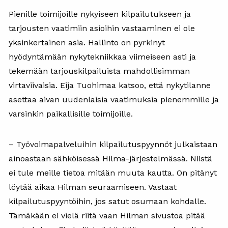
Pienille toimijoille nykyiseen kilpailutukseen ja
tarjousten vaatimiin asioihin vastaaminen ei ole
yksinkertainen asia. Hallinto on pyrkinyt
hyödyntämään nykytekniikkaa viimeiseen asti ja
tekemään tarjouskilpailuista mahdollisimman
virtaviivaisia. Eija Tuohimaa katsoo, että nykytilanne
asettaa aivan uudenlaisia vaatimuksia pienemmille ja
varsinkin paikallisille toimijoille.
– Työvoimapalveluihin kilpailutuspyynnöt julkaistaan
ainoastaan sähköisessä Hilma-järjestelmässä. Niistä
ei tule meille tietoa mitään muuta kautta. On pitänyt
löytää aikaa Hilman seuraamiseen. Vastaat
kilpailutuspyyntöihin, jos satut osumaan kohdalle.
Tämäkään ei vielä riitä vaan Hilman sivustoa pitää