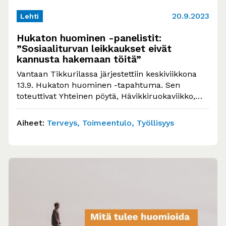
20.9.2023
Lehti
Hukaton huominen -panelistit:
”Sosiaaliturvan leikkaukset eivät
kannusta hakemaan töitä”
Vantaan Tikkurilassa järjestettiin keskiviikkona
13.9. Hukaton huominen -tapahtuma. Sen
toteuttivat Yhteinen pöytä, Hävikkiruokaviikko,
Työttömien Keskusjärjestö, Ohjaamo Vantaa,
Kirkko Vantaalla, Vantaan…
Aiheet:
Terveys
Toimeentulo
Työllisyys