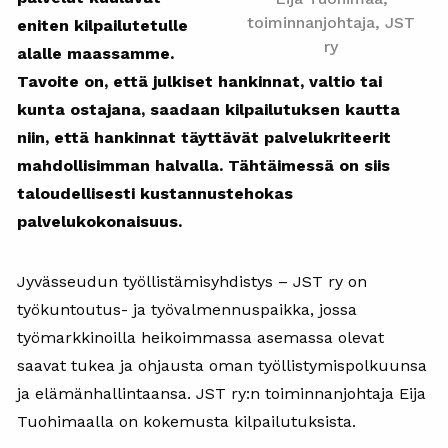
toiminnanjohtaja, JST
eniten kilpailutetulle
ry
alalle maassamme.
Tavoite on, että julkiset hankinnat, valtio tai
kunta ostajana, saadaan kilpailutuksen kautta
niin, että hankinnat täyttävät palvelukriteerit
mahdollisimman halvalla. Tähtäimessä on siis
taloudellisesti kustannustehokas
palvelukokonaisuus.
Jyvässeudun työllistämisyhdistys – JST ry on
työkuntoutus- ja työvalmennuspaikka, jossa
työmarkkinoilla heikoimmassa asemassa olevat
saavat tukea ja ohjausta oman työllistymispolkuunsa
ja elämänhallintaansa. JST ry:n toiminnanjohtaja Eija
Tuohimaalla on kokemusta kilpailutuksista.