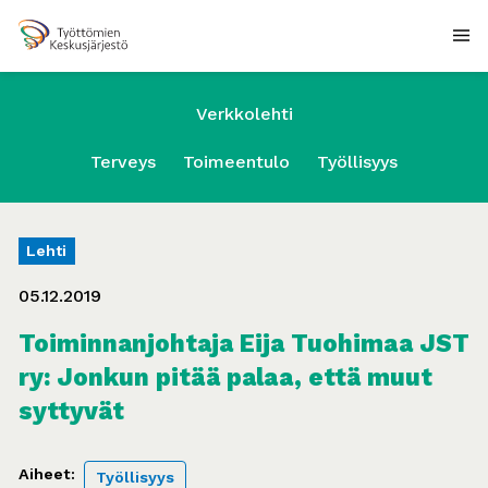
Verkkolehti
Terveys
Toimeentulo
Työllisyys
Lehti
05.12.2019
Toiminnanjohtaja Eija Tuohimaa JST
ry: Jonkun pitää palaa, että muut
syttyvät
Aiheet:
Työllisyys