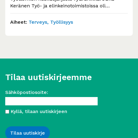
Keränen Työ- ja elinkeinotoimistoissa oli
huhtikuun lopussa yhteensä 433 100 työtöntä
työnhakijaa.…
Aiheet:
Terveys
Työllisyys
Tilaa uutiskirjeemme
Sähköpostiosoite:
Kyllä, tilaan uutiskirjeen