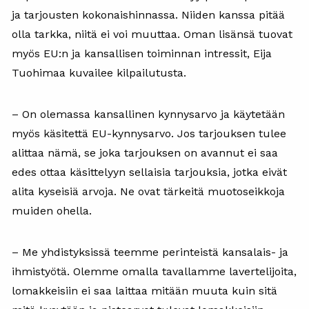
ja tarjousten kokonaishinnassa. Niiden kanssa pitää
olla tarkka, niitä ei voi muuttaa. Oman lisänsä tuovat
myös EU:n ja kansallisen toiminnan intressit, Eija
Tuohimaa kuvailee kilpailutusta.
– On olemassa kansallinen kynnysarvo ja käytetään
myös käsitettä EU-kynnysarvo. Jos tarjouksen tulee
alittaa nämä, se joka tarjouksen on avannut ei saa
edes ottaa käsittelyyn sellaisia tarjouksia, jotka eivät
alita kyseisiä arvoja. Ne ovat tärkeitä muotoseikkoja
muiden ohella.
– Me yhdistyksissä teemme perinteistä kansalais- ja
ihmistyötä. Olemme omalla tavallamme lavertelijoita,
lomakkeisiin ei saa laittaa mitään muuta kuin sitä