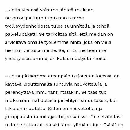
– Jotta yleensä voimme lähteä mukaan
tarjouskilpailuun tuottamastamme
työllisyydenhoidosta tulee suunnitella ja tehdä
palvelupaketti. Se tarkoittaa sitä, että meidän on
arvioitava omalle työllemme hinta, joka on vielä
hieman vierasta meille. Se, mitä me teemme
yhdistyksessämme, on kutsumustyötä meille.
– Jotta pääsemme eteenpäin tarjousten kanssa, on
käytävä loputtomalta tuntuvia neuvotteluja ja
perehdyttävä mm. hankintalakiin. Se taas tuo
mukanaan mahdollisia perehtymismuutoksia, kun
lakia on muutettu. Sitten on neuvotteluja ja
jumppausta rahoittajatahojen kanssa. On selvitettävä
mitä he haluavat. Kaikki tämä ylimääräinen ”sälä” on