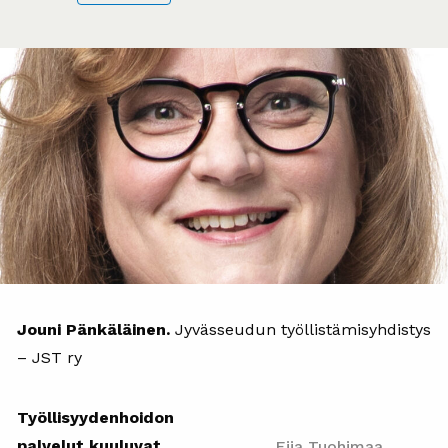
Jouni Pänkäläinen.
Jyvässeudun työllistämisyhdistys
– JST ry
Työllisyydenhoidon
palvelut kuuluvat
Eija Tuohimaa,