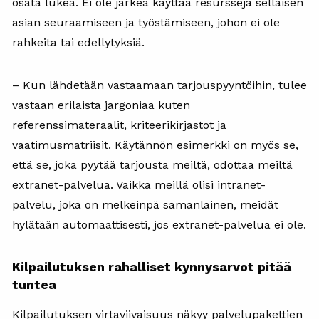
osata lukea. Ei ole järkeä käyttää resursseja sellaisen
asian seuraamiseen ja työstämiseen, johon ei ole
rahkeita tai edellytyksiä.
– Kun lähdetään vastaamaan tarjouspyyntöihin, tulee
vastaan erilaista jargoniaa kuten
referenssimateraalit, kriteerikirjastot ja
vaatimusmatriisit. Käytännön esimerkki on myös se,
että se, joka pyytää tarjousta meiltä, odottaa meiltä
extranet-palvelua. Vaikka meillä olisi intranet-
palvelu, joka on melkeinpä samanlainen, meidät
hylätään automaattisesti, jos extranet-palvelua ei ole.
Kilpailutuksen rahalliset kynnysarvot pitää
tuntea
Kilpailutuksen virtaviivaisuus näkyy palvelupakettien