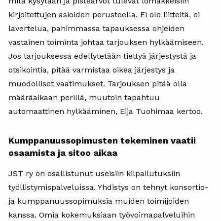
mitä kysytään ja pistearvot tulevat lomakkeisiin
kirjoitettujen asioiden perusteella. Ei ole liitteitä, ei
lavertelua, pahimmassa tapauksessa ohjeiden
vastainen toiminta johtaa tarjouksen hylkäämiseen.
Jos tarjouksessa edellytetään tiettyä järjestystä ja
otsikointia, pitää varmistaa oikea järjestys ja
muodolliset vaatimukset. Tarjouksen pitää olla
määräaikaan perillä, muutoin tapahtuu
automaattinen hylkääminen, Eija Tuohimaa kertoo.
Kumppanuussopimusten tekeminen vaatii
osaamista ja sitoo aikaa
JST ry on osallistunut useisiin kilpailutuksiin
työllistymispalveluissa. Yhdistys on tehnyt konsortio-
ja kumppanuussopimuksia muiden toimijoiden
kanssa. Omia kokemuksiaan työvoimapalveluihin