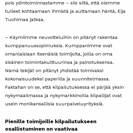
pois ydintoiminnastamme – siis siitä, että olemme
tulleet kohtaamaan ihmistä ja auttamaan häntä, Eija
Tuohimaa jatkaa.
– Käymiimme neuvotteluihin on pitänyt rakentaa
kumppanuussopimuksia. Kumppanimme ovat
omanlaisiaan itsenäisiä toimijoita, joilla on oma
sisäinen toimintakulttuurinsa ja painotuksensa.
Nämä tekijät on pitänyt yhdistää toimivaksi
kokonaisuudeksi paperilla ja suunnitelmassa.
Faktahan on se, että kilpailutuksessa ei pärjää yksin
nykymaailmassa ja nykymarkkinoilla kilpailijat ovat
usein monikansallisia suurpalveluyrityksiä.
Pienille toimijoille kilpailutukseen
osallistuminen on vaativaa