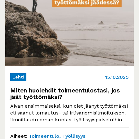
15.10.2025
Lehti
Miten huolehdit toimeentulostasi, jos
jäät työttömäksi?
Aivan ensimmäiseksi, kun olet jäänyt työttömäksi
eli saanut lomautus- tai irtisanomisilmoituksen,
ilmoittaudu oman kuntasi työllisyyspalveluihin.
Tämä tulee tehdä viimeistään ensimmäisenä…
Aiheet:
Toimeentulo
Työllisyys