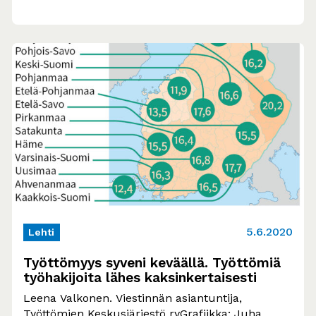
5.6.2020
Lehti
Työttömyys syveni keväällä. Työttömiä
työhakijoita lähes kaksinkertaisesti
Leena Valkonen. Viestinnän asiantuntija,
Työttömien Keskusjärjestö ryGrafiikka: Juha