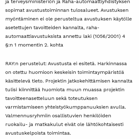
ja terveysministeriön ja Raha-automaattiyhdistyksen
sopimat avustustoiminnan tulosalueet. Avustuksen
myöntäminen ei ole perusteltua avustuksen käytölle
asetettujen tavoitteiden kannalta, raha-
automaattiavustuksista annettu laki (1056/2001) 4
§:n 1 momentin 2. kohta
RAY:n perustelut: Avustusta ei esitetä. Harkinnassa
on otettu huomioon keskeisin toimintaympäristöä
käsittelevä tieto. Projektin jatkokehittämisen kannalta
tulisi kiinnittää huomiota muun muassa projektin
tavoitteenasetteluun sekä toteutuksen
varmistamiseen yhteistyökumppanuuksien avulla.
Valmennusryhmiin osallistuvien henkilöiden
ruokailu- ja matkakulut eivät ole lähtökohtaisesti
avustuskelpoista toimintaa.