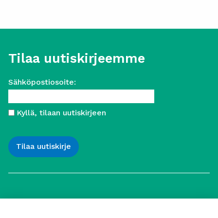
Tilaa uutiskirjeemme
Sähköpostiosoite:
Kyllä, tilaan uutiskirjeen
Työttömien Keskusjärjestö ry
Yliopistonkatu 5