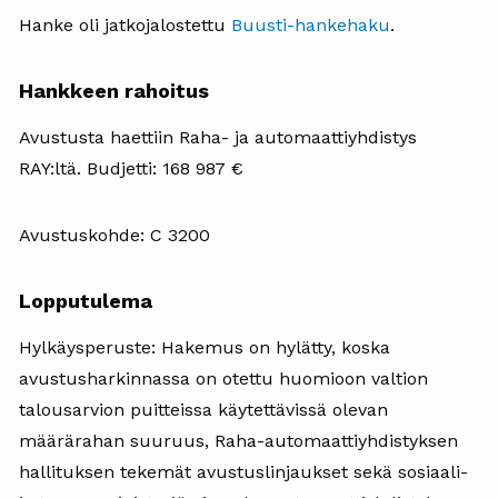
Hanke oli jatkojalostettu
Buusti-hankehaku
.
Hankkeen rahoitus
Avustusta haettiin Raha- ja automaattiyhdistys
RAY:ltä. Budjetti: 168 987 €
Avustuskohde: C 3200
Lopputulema
Hylkäysperuste: Hakemus on hylätty, koska
avustusharkinnassa on otettu huomioon valtion
talousarvion puitteissa käytettävissä olevan
määrärahan suuruus, Raha-automaattiyhdistyksen
hallituksen tekemät avustuslinjaukset sekä sosiaali-