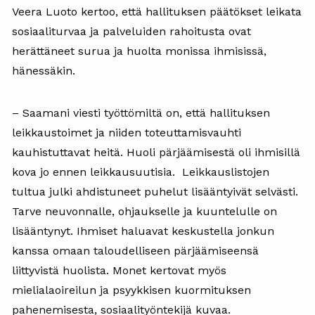
Veera Luoto kertoo, että hallituksen päätökset leikata
sosiaaliturvaa ja palveluiden rahoitusta ovat
herättäneet surua ja huolta monissa ihmisissä,
hänessäkin.
– Saamani viesti työttömiltä on, että hallituksen
leikkaustoimet ja niiden toteuttamisvauhti
kauhistuttavat heitä. Huoli pärjäämisestä oli ihmisillä
kova jo ennen leikkausuutisia. Leikkauslistojen
tultua julki ahdistuneet puhelut lisääntyivät selvästi.
Tarve neuvonnalle, ohjaukselle ja kuuntelulle on
lisääntynyt. Ihmiset haluavat keskustella jonkun
kanssa omaan taloudelliseen pärjäämiseensä
liittyvistä huolista. Monet kertovat myös
mielialaoireilun ja psyykkisen kuormituksen
pahenemisesta, sosiaalityöntekijä kuvaa.