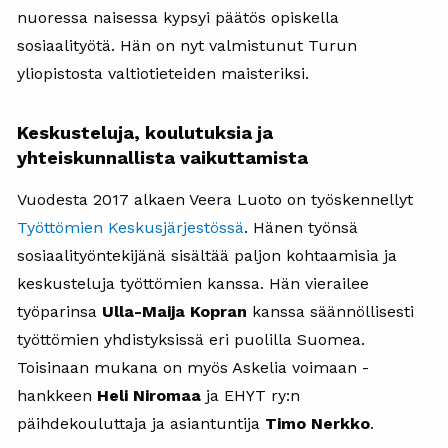
nuoressa naisessa kypsyi päätös opiskella
sosiaalityötä. Hän on nyt valmistunut Turun
yliopistosta valtiotieteiden maisteriksi.
Keskusteluja, koulutuksia ja
yhteiskunnallista vaikuttamista
Vuodesta 2017 alkaen Veera Luoto on työskennellyt
Työttömien Keskusjärjestössä
. Hänen työnsä
sosiaalityöntekijänä sisältää paljon kohtaamisia ja
keskusteluja työttömien kanssa. Hän vierailee
työparinsa
Ulla-Maija Kopran
kanssa säännöllisesti
työttömien yhdistyksissä eri puolilla Suomea.
Toisinaan mukana on myös Askelia voimaan -
hankkeen
Heli Niromaa
ja EHYT ry:n
päihdekouluttaja ja asiantuntija
Timo Nerkko
.