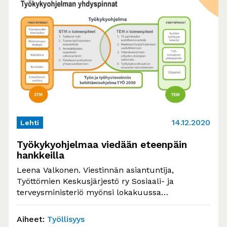
14.12.2020
Lehti
Työkykyohjelmaa viedään eteenpäin
hankkeilla
Leena Valkonen. Viestinnän asiantuntija,
Työttömien Keskusjärjestö ry Sosiaali- ja
terveysministeriö myönsi lokakuussa
valtionavustuksina 17 miljoonaa euroa
osatyökykyisten henkilöiden työkyvyn ja…
Aiheet:
Työllisyys