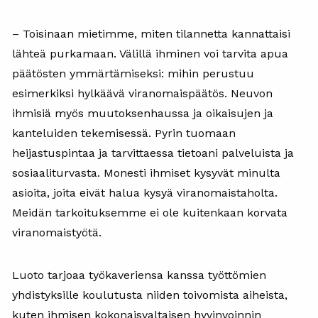
– Toisinaan mietimme, miten tilannetta kannattaisi
lähteä purkamaan. Välillä ihminen voi tarvita apua
päätösten ymmärtämiseksi: mihin perustuu
esimerkiksi hylkäävä viranomaispäätös. Neuvon
ihmisiä myös muutoksenhaussa ja oikaisujen ja
kanteluiden tekemisessä. Pyrin tuomaan
heijastuspintaa ja tarvittaessa tietoani palveluista ja
sosiaaliturvasta. Monesti ihmiset kysyvät minulta
asioita, joita eivät halua kysyä viranomaistaholta.
Meidän tarkoituksemme ei ole kuitenkaan korvata
viranomaistyötä.
Luoto tarjoaa työkaveriensa kanssa työttömien
yhdistyksille koulutusta niiden toivomista aiheista,
kuten ihmisen kokonaisvaltaisen hyvinvoinnin