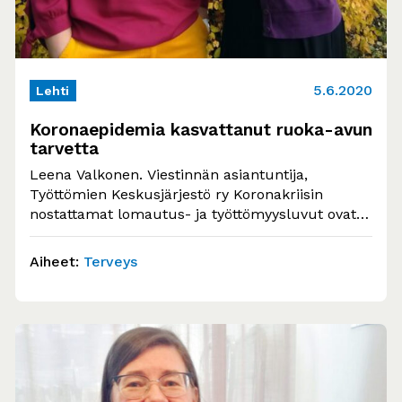
5.6.2020
Lehti
Koronaepidemia kasvattanut ruoka-avun
tarvetta
Leena Valkonen. Viestinnän asiantuntija,
Työttömien Keskusjärjestö ry Koronakriisin
nostattamat lomautus- ja työttömyysluvut ovat
heijastuneet kevään aikana suoraan
avustusruuan kysyntään. Ruoka-aputoimijat…
Aiheet:
Terveys