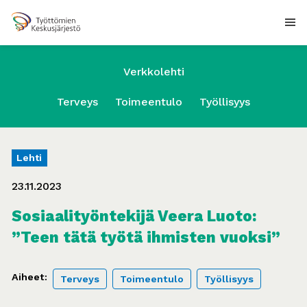
Verkkolehti
Terveys
Toimeentulo
Työllisyys
Lehti
23.11.2023
Sosiaalityöntekijä Veera Luoto:
”Teen tätä työtä ihmisten vuoksi”
Aiheet:
Terveys
Toimeentulo
Työllisyys