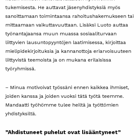
tukemisesta. He auttavat jäsenyhdistyksiä myös
sanoittamaan toimintaansa rahoitushakemukseen tai
mittaamaan vaikuttavuuttaan. Lisäksi Luoto auttaa
työnantajaansa muun muassa sosiaaliturvaan
liittyvien lausuntopyyntöjen laatimisessa, kirjoittaa
mielipidekirjoituksia ja kannanottoja eriarvoisuuteen
liittyvistä teemoista ja on mukana erilaisissa
työryhmissä.
– Minua motivoivat työssäni ennen kaikkea ihmiset,
joiden kanssa ja joiden vuoksi tätä työtä teemme.
Mandaatti työhömme tulee heiltä ja työttömien
yhdistyksiltä.
”Ahdistuneet puhelut ovat lisääntyneet”