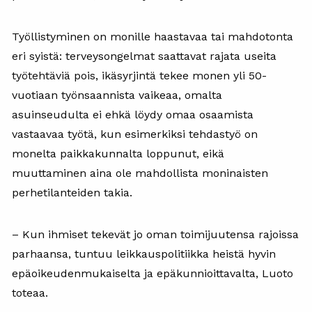
Työllistyminen on monille haastavaa tai mahdotonta
eri syistä: terveysongelmat saattavat rajata useita
työtehtäviä pois, ikäsyrjintä tekee monen yli 50-
vuotiaan työnsaannista vaikeaa, omalta
asuinseudulta ei ehkä löydy omaa osaamista
vastaavaa työtä, kun esimerkiksi tehdastyö on
monelta paikkakunnalta loppunut, eikä
muuttaminen aina ole mahdollista moninaisten
perhetilanteiden takia.
– Kun ihmiset tekevät jo oman toimijuutensa rajoissa
parhaansa, tuntuu leikkauspolitiikka heistä hyvin
epäoikeudenmukaiselta ja epäkunnioittavalta, Luoto
toteaa.