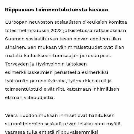
Riippuvuus toimeentulotuesta kasvaa
Euroopan neuvoston sosiaalisten oikeuksien komitea
totesi helmikuussa 2023 julkistetussa ratkaisussaan
Suomen sosiaaliturvan tason olevan edelleen liian
alhainen. Sen mukaan vähimmäisetuudet ovat liian
matalia kattaakseen tuensaajan perustarpeet.
Terveyden ja Hyvinvoinnin laitoksen
esimerkkilaskelmien perusteella esimerkiksi
työttömän peruspäiväraha, työmarkkinatuki ja
toimeentulotuki eivät riitä kattamaan inhimillisen
elämän viitebudjettia.
Veera Luodon mukaan ihmiset ovat hallituksen
suunnittelemien sosiaaliturvan leikkausten myötä
vaarassa tulla entistä riippuvaisemmiksi