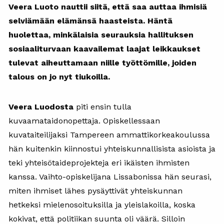
Veera Luoto nauttii siitä, että saa auttaa ihmisiä
selviämään elämänsä haasteista. Häntä
huolettaa, minkälaisia seurauksia hallituksen
sosiaaliturvaan kaavailemat laajat leikkaukset
tulevat aiheuttamaan niille työttömille, joiden
talous on jo nyt tiukoilla.
Veera Luodosta
piti ensin tulla
kuvaamataidonopettaja. Opiskellessaan
kuvataiteilijaksi Tampereen ammattikorkeakoulussa
hän kuitenkin kiinnostui yhteiskunnallisista asioista ja
teki yhteisötaideprojekteja eri ikäisten ihmisten
kanssa. Vaihto-opiskelijana Lissabonissa hän seurasi,
miten ihmiset lähes pysäyttivät yhteiskunnan
hetkeksi mielenosoituksilla ja yleislakoilla, koska
kokivat, että politiikan suunta oli väärä. Silloin