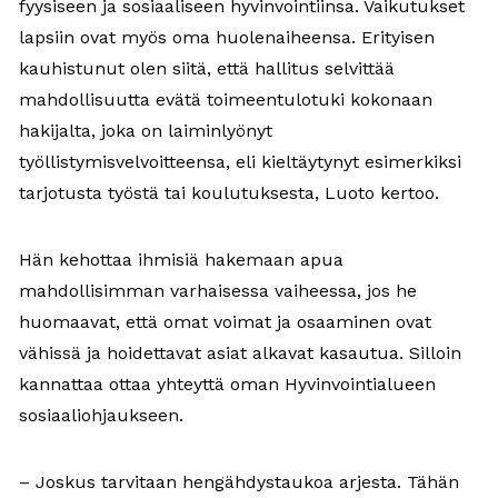
fyysiseen ja sosiaaliseen hyvinvointiinsa. Vaikutukset
lapsiin ovat myös oma huolenaiheensa. Erityisen
kauhistunut olen siitä, että hallitus selvittää
mahdollisuutta evätä toimeentulotuki kokonaan
hakijalta, joka on laiminlyönyt
työllistymisvelvoitteensa, eli kieltäytynyt esimerkiksi
tarjotusta työstä tai koulutuksesta, Luoto kertoo.
Hän kehottaa ihmisiä hakemaan apua
mahdollisimman varhaisessa vaiheessa, jos he
huomaavat, että omat voimat ja osaaminen ovat
vähissä ja hoidettavat asiat alkavat kasautua. Silloin
kannattaa ottaa yhteyttä oman Hyvinvointialueen
sosiaaliohjaukseen.
– Joskus tarvitaan hengähdystaukoa arjesta. Tähän