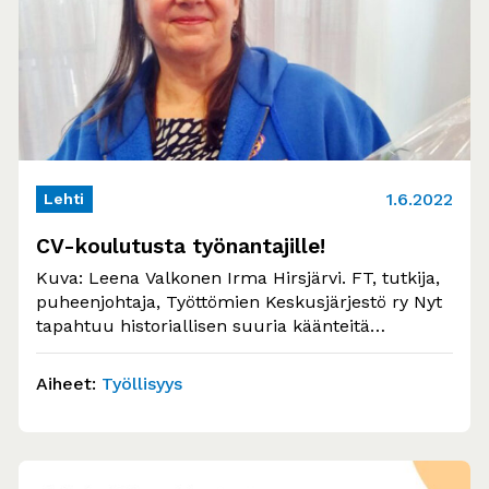
1.6.2022
Lehti
CV-koulutusta työnantajille!
Kuva: Leena Valkonen Irma Hirsjärvi. FT, tutkija,
puheenjohtaja, Työttömien Keskusjärjestö ry Nyt
tapahtuu historiallisen suuria käänteitä
työllisyydenhoidossa. Niiden takana on…
Aiheet:
Työllisyys